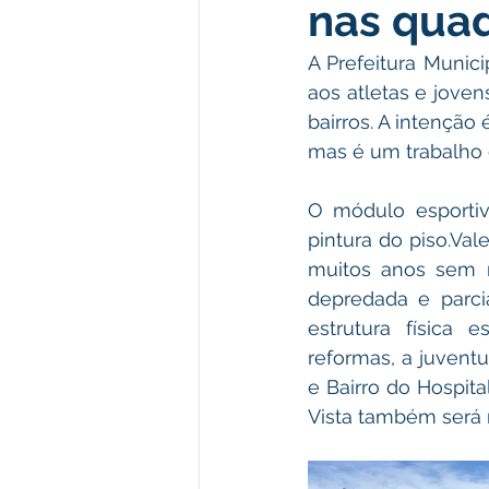
nas quad
Meio Ambiente e Turismo
D
A Prefeitura Munici
aos atletas e joven
Convênios e Parcerias
Den
bairros. A intenção
mas é um trabalho d
Nota de Esclarecimento
Co
O módulo esportiv
pintura do piso.Val
muitos anos sem n
Ordem de Serviço
Comunic
depredada e parci
estrutura física 
reformas, a juventu
e Bairro do Hospita
Vista também será 