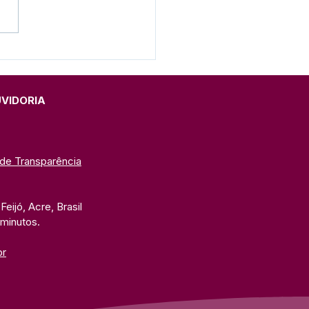
eito anuncia
trução da primeira
he de Feijó
UVIDORIA
 de Transparência
eijó, Acre, Brasil
 minutos. 
br