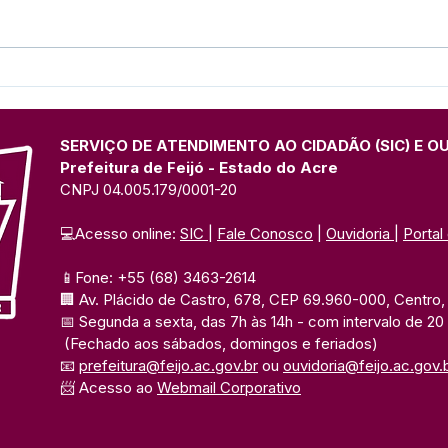
Prefeitura de Feijó
Pref
intensifica recuperação de
cons
vias com frentes de tapa-
crec
buracos e pavimentação
SERVIÇO DE ATENDIMENTO AO CIDADÃO (SIC) E O
Prefeitura de Feijó - Estado do Acre
CNPJ 04.005.179/0001-20
💻Acesso online: 
SIC 
| 
Fale Conosco
 | 
Ouvidoria
| 
Portal
📱Fone: +55 (68) 3463-2614 
🏢 Av. Plácido de Castro, 678, CEP 69.960-000, Centro, F
📅 Segunda a sexta, das 7h às 14h 
- com intervalo de 20
(Fechado aos sábados, domingos e feriados)
📧 
prefeitura@feijo.ac.gov.br
 ou 
ouvidoria@feijo.ac.gov.
📨 Acesso ao 
Webmail Corporativo