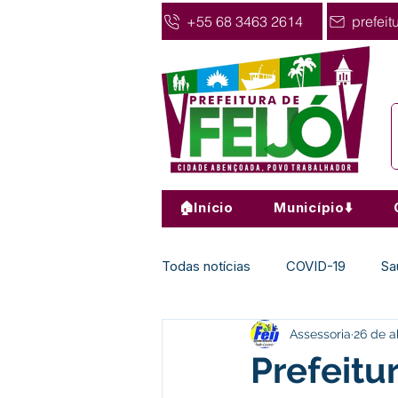
+55 68 3463 2614
prefeit
🏠Início
Município⬇️
Todas notícias
COVID-19
Sa
Assessoria
26 de a
Agricultura
Nota de Pesar
Prefeitu