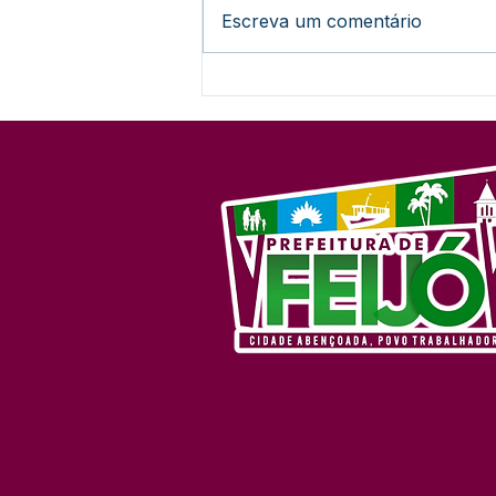
Escreva um comentário
Prefeitura de Feijó oficializa
utilidade pública de ramal
para beneficiar
comunidades indígenas