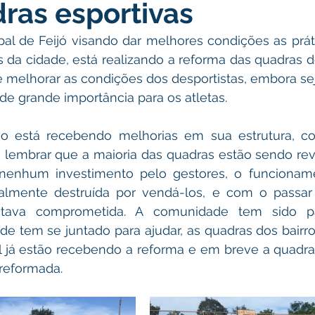
ras esportivas
atas Comemorativas
Campanhas
Vacinômetro
C
pal de Feijó visando dar melhores condições as práti
s da cidade, está realizando a reforma das quadras d
gue
Informativo e Convite
Emenda Parlamentar
De
 é melhorar as condições dos desportistas, embora sej
e grande importância para os atletas.
munidade
Licitações
No gabinete
Gestão
Ag
o está recebendo melhorias em sua estrutura, c
e lembrar que a maioria das quadras estão sendo revi
enhum investimento pelo gestores, o funcionamen
ação
Eventos
Esporte
almente destruída por vendá-los, e com o passar
estava comprometida. A comunidade tem sido par
de tem se juntado para ajudar, as quadras dos bairr
l já estão recebendo a reforma e em breve a quadra 
reformada.