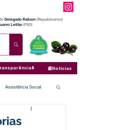
ito
Delegado Railson
(Republicanos)
Juarez Leitão
(PSD)
ransparência⬇️
📰Notícias
Assistência Social
Institucional e Governo
orias