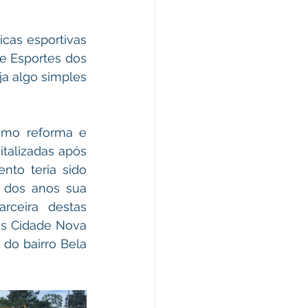
omunicado
cas esportivas 
e Esportes dos 
fesa Civil
a algo simples 
ricultura
omo reforma e 
talizadas após 
to teria sido 
 dos anos sua 
ceira destas 
os Cidade Nova 
do bairro Bela 