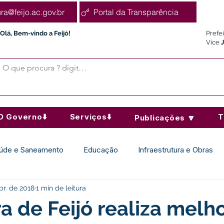
ura@feijo.ac.gov.br
Portal da Transparência
Olá, Bem-vindo a Feijó!
Prefe
Vice
O Governo⬇️
Serviços⬇️
T
Publicações 🔽
úde e Saneamento
Educação
Infraestrutura e Obras
br. de 2018
1 min de leitura
Desporto Cultura e Lazer
Administração e Finanças
ra de Feijó realiza melh