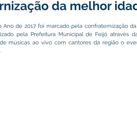
rnização da melhor ida
atas Comemorativas
Campanhas
Vacinômetro
C
 Ano de 2017 foi marcado pela confraternização da t
gue
Informativo e Convite
Emenda Parlamentar
De
zado pela Prefeitura Municipal de Feijó através da
 de músicas ao vivo com cantores da região o even
. 
munidade
Licitações
No gabinete
Gestão
Ag
ação
Eventos
Esporte