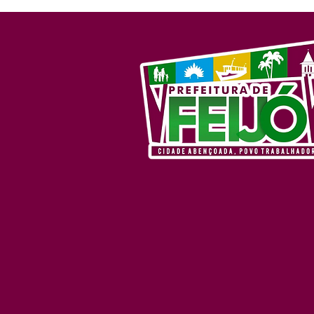
talento, Feijó encerra fase
municipal dos Jogos
Escolares 2026