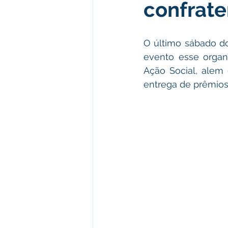
confrate
Meio Ambiente e Turismo
D
O último sábado do
Convênios e Parcerias
Den
evento esse organi
Ação Social, alem
entrega de prêmios
Nota de Esclarecimento
Co
Ordem de Serviço
Comunic