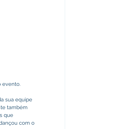
 evento. 
da sua equipe 
ante também 
s que 
 dançou com o 