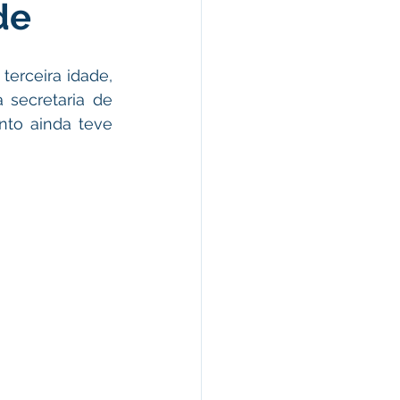
de
omunicado
erceira idade, 
fesa Civil
 secretaria de 
to ainda teve 
ricultura