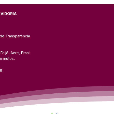
cipal dos Jogos
lares 2026 com ampla
ramação esportiva
UVIDORIA
 de Transparência
eijó, Acre, Brasil
 minutos. 
br