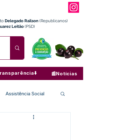
ito
Delegado Railson
(Republicanos)
Juarez Leitão
(PSD)
ransparência⬇️
📰Notícias
Assistência Social
Institucional e Governo