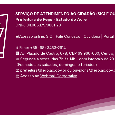
promove fase municipal
muni
dos Jogos Escolares com
Esco
diversas modalidades
prog
SERVIÇO DE ATENDIMENTO AO CIDADÃO (SIC) E O
Prefeitura de Feijó - Estado do Acre
CNPJ 04.005.179/0001-20
💻Acesso online: 
SIC 
| 
Fale Conosco
 | 
Ouvidoria
| 
Portal
📱Fone: +55 (68) 3463-2614 
🏢 Av. Plácido de Castro, 678, CEP 69.960-000, Centro, F
📅 Segunda a sexta, das 7h às 14h 
- com intervalo de 20
(Fechado aos sábados, domingos e feriados)
📧 
prefeitura@feijo.ac.gov.br
 ou 
ouvidoria@feijo.ac.gov.
📨 Acesso ao 
Webmail Corporativo