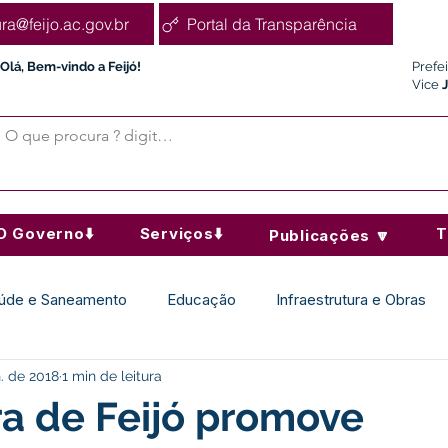
ura@feijo.ac.gov.br
Portal da Transparência
Olá, Bem-vindo a Feijó!
Prefe
Vice
O Governo⬇️
Serviços⬇️
T
Publicações 🔽
úde e Saneamento
Educação
Infraestrutura e Obras
n. de 2018
1 min de leitura
Desporto Cultura e Lazer
Administração e Finanças
ra de Feijó promove