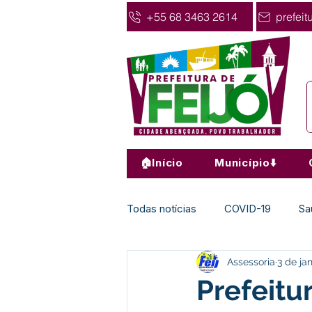
+55 68 3463 2614
prefeit
🏠Início
Município⬇️
Todas notícias
COVID-19
Sa
Assessoria
3 de ja
Agricultura
Nota de Pesar
Prefeitu