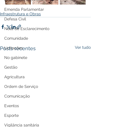
Emenda Parlamentar
Infraestrutura e Obras
Defesa Civil
Nota de Esclarecimento
Comunidade
Ver tudo
Posts recentes
Licitações
No gabinete
Gestão
Agricultura
Ordem de Serviço
Comunicação
Eventos
Esporte
Vigilância sanitária