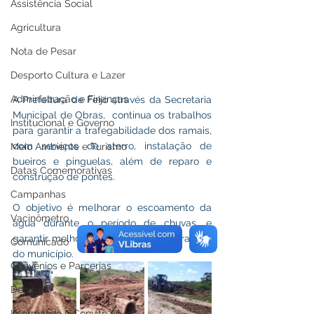
Assistência Social
Agricultura
Nota de Pesar
Desporto Cultura e Lazer
Administração e Finanças
A Prefeitura de Feijó através da Secretaria 
Municipal de Obras,  continua os trabalhos 
Institucional e Governo
para garantir a trafegabilidade dos ramais, 
com serviços de aterro, instalação de 
Meio Ambiente e Turismo
bueiros e pinguelas, além de reparo e 
Datas Comemorativas
construção de pontes.
Campanhas
O objetivo é melhorar o escoamento da 
Vacinômetro
água durante o período de chuvas, e 
garantir melhor trafegabilidade nos ramais 
Comunicado
do município.
Convênios e Parcerias
Dengue
Informativo e Convite