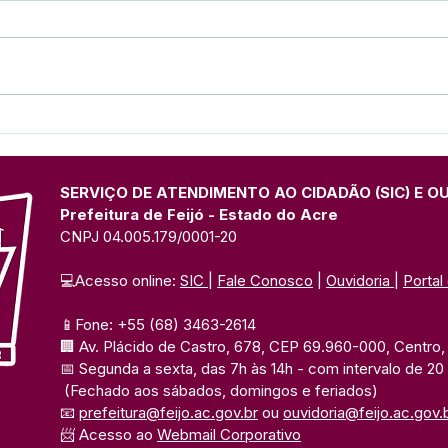
Prefeitura de Feijó Abre
Agos
Inscrições para Torneios
Dou
Esportivos e Culturais do
Cuid
27º Festival do Açaí
Cons
SERVIÇO DE ATENDIMENTO AO CIDADÃO (SIC) E O
Prefeitura de Feijó - Estado do Acre
CNPJ 04.005.179/0001-20
💻Acesso online: 
SIC 
| 
Fale Conosco
 | 
Ouvidoria
| 
Portal
📱Fone: +55 (68) 3463-2614 
🏢 Av. Plácido de Castro, 678, CEP 69.960-000, Centro, F
📅 Segunda a sexta, das 7h às 14h 
- com intervalo de 20
(Fechado aos sábados, domingos e feriados)
📧 
prefeitura@feijo.ac.gov.br
 ou 
ouvidoria@feijo.ac.gov.
📨 Acesso ao 
Webmail Corporativo