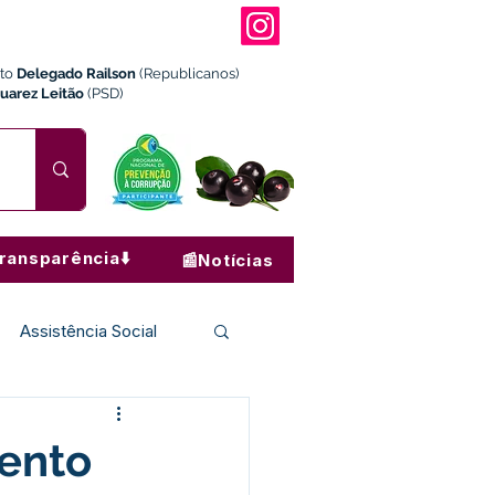
ito
Delegado Railson
(Republicanos)
Juarez Leitão
(PSD)
ransparência⬇️
📰Notícias
Assistência Social
Institucional e Governo
mento