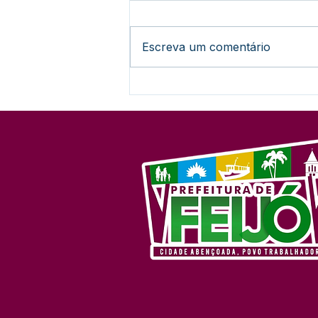
Escreva um comentário
A Revolução Acreana: Do
Ouro Branco à Incorporação
Nacional