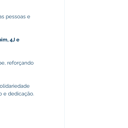
omunicado
as pessoas e 
fesa Civil
im, 4J e 
ricultura
pe, reforçando 
olidariedade 
o e dedicação. 