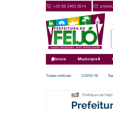
+55 68 3463 2614
prefeit
🏠Início
Município⬇️
Todas notícias
COVID-19
Sa
Prefeitura de Feijó
Agricultura
Nota de Pesar
Prefeitu