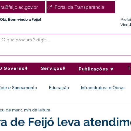
ura@feijo.ac.gov.br
Portal da Transparência
Olá, Bem-vindo a Feijó!
Prefe
Vice
O Governo⬇️
Serviços⬇️
T
Publicações 🔽
úde e Saneamento
Educação
Infraestrutura e Obras
20 de mar.
1 min de leitura
Desporto Cultura e Lazer
Administração e Finanças
ra de Feijó leva atendi