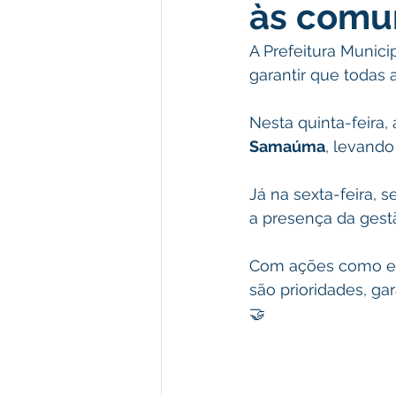
às comun
Meio Ambiente e Turismo
D
A Prefeitura Munici
garantir que todas
Convênios e Parcerias
Den
Nesta quinta-feira,
Samaúma
, levando
Nota de Esclarecimento
Co
Já na sexta-feira, s
a presença da gest
Ordem de Serviço
Comunic
Com ações como ess
são prioridades, ga
🤝