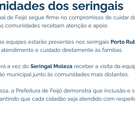
idades dos seringais
atas Comemorativas
Campanhas
Vacinômetro
C
pal de Feijó segue firme no compromisso de cuidar d
 as comunidades recebam atenção e apoio.
gue
Informativo e Convite
Emenda Parlamentar
De
 as equipes estarão presentes nos seringais 
Porto Rub
 atendimento e cuidado diretamente às famílias.
munidade
Licitações
No gabinete
Gestão
Ag
erá a vez do 
Seringal Moleza
 receber a visita da equi
ão municipal junto às comunidades mais distantes.
ação
Eventos
Esporte
a, a Prefeitura de Feijó demonstra que inclusão e s
rantindo que cada cidadão seja atendido com respeit