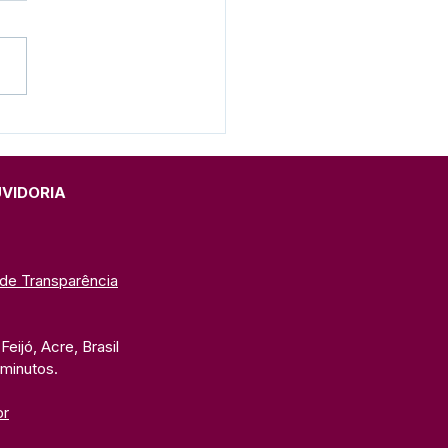
to Lilás e Agosto
rado: Um Mês de
ado, Proteção e
cientização
UVIDORIA
 de Transparência
eijó, Acre, Brasil
 minutos. 
br