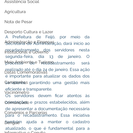
Assistência Social
Agricultura
Nota de Pesar
Desporto Cultura e Lazer
A Prefeitura de Feijó, por meio da 
Administração e Finanças
Secretaria de Administração, dará início ao 
recadastramento dos servidores nesta 
Institucional e Governo
segunda-feira, dia 13 de janeiro. O 
Meio Ambiente e Turismo
processo de recadastramento será 
realizado até o dia 24 de janeiro. Essa ação 
Datas Comemorativas
é importante para atualizar os dados dos 
Campanhas
servidores, garantindo uma gestão mais 
eficiente e transparente.
Vacinômetro
Os servidores devem ficar atentos às 
orientações e prazos estabelecidos, além 
Comunicado
de apresentar a documentação necessária 
Convênios e Parcerias
para o recadastramento. Essa iniciativa 
também ajuda a manter o cadastro 
Dengue
atualizado, o que é fundamental para a 
Informativo e Convite