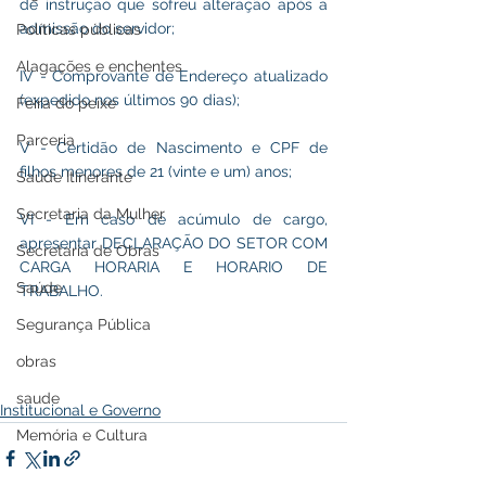
de instrução que sofreu alteração após a 
admissão do servidor;
Políticas públicas
Alagações e enchentes
IV - Comprovante de Endereço atualizado 
(expedido nos últimos 90 dias);
Feira do peixe
Parceria
V - Certidão de Nascimento e CPF de 
filhos menores de 21 (vinte e um) anos;
Saúde Itinerante
Secretaria da Mulher
VI - Em caso de acúmulo de cargo, 
apresentar DECLARAÇÃO DO SETOR COM 
Secretaria de Obras
CARGA HORARIA E HORARIO DE 
Saúde
TRABALHO.
Segurança Pública
obras
saude
Institucional e Governo
Memória e Cultura