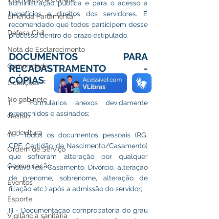
administração pública e para o acesso a 
benefícios e direitos dos servidores. É 
Emenda Parlamentar
recomendado que todos participem desse 
Defesa Civil
processo dentro do prazo estipulado.
Nota de Esclarecimento
DOCUMENTOS PARA 
Comunidade
RECADASTRAMENTO - 
CÓPIAS
:
Licitações
No gabinete
I - Formulários anexos devidamente 
preenchidos e assinados;
Gestão
Agricultura
II - Todos os documentos pessoais (RG, 
CPF, Certidão de Nascimento/Casamento) 
Ordem de Serviço
que sofreram alteração por qualquer 
Comunicação
motivo (ex.: Casamento, Divórcio, alteração 
de prenome, sobrenome, alteração de 
Eventos
filiação etc.) após a admissão do servidor;
Esporte
III - Documentação comprobatória do grau 
Vigilância sanitária