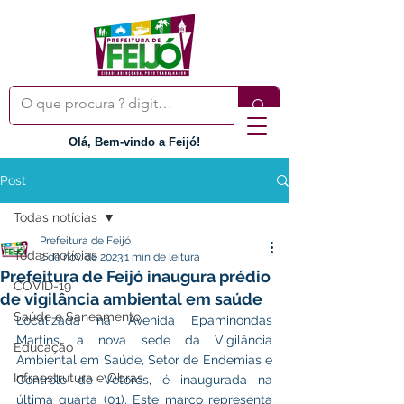
Olá, Bem-vindo a Feijó!
Post
Todas notícias
Prefeitura de Feijó
Todas notícias
2 de nov. de 2023
1 min de leitura
Prefeitura de Feijó inaugura prédio
COVID-19
de vigilância ambiental em saúde
Saúde e Saneamento
Localizada na Avenida Epaminondas 
Martins, a nova sede da Vigilância 
Educação
Ambiental em Saúde, Setor de Endemias e 
Infraestrutura e Obras
Controle de Vetores, é inaugurada na 
última quarta (01). Este marco representa 