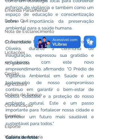
como um estratégia local para coordenar 
esforços de vigilância e também como um 
Emenda Parlamentar
espaço de educação e conscientização 
Defesa Civil
sobre a importância da preservação 
ambiental para a saúde humana.
Nota de Esclarecimento
O Secretário Municipal de Saúde, Eronildo 
Comunidade
Oliveira, durante a cerimônia de 
Licitações
inauguração, expressou sua gratidão e 
entusiasmo com este novo 
No gabinete
empreendimento, afirmando: "O Prédio de 
Gestão
Vigilância Ambiental em Saúde é um 
testemunho de nosso compromisso 
Agricultura
contínuo em garantir o bem-estar de 
Ordem de Serviço
nossos cidadãos e a proteção do nosso 
ambiente natural. Este é um passo 
Comunicação
importante para fortalecer nossa cidade e 
Eventos
promover um futuro mais saudável e 
sustentável para todos."
Esporte
Vigilância sanitária
Galeria de fotos: