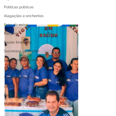
Políticas públicas
Alagações e enchentes
Feira do peixe
Parceria
Saúde Itinerante
Secretaria da Mulher
Secretaria de Obras
Saúde
Segurança Pública
obras
saude
Memória e Cultura