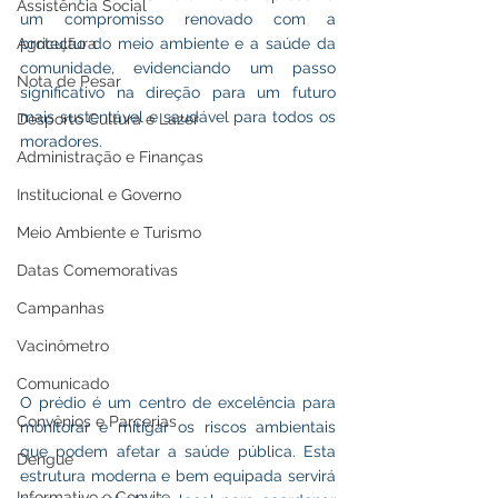
Assistência Social
um compromisso renovado com a 
Agricultura
proteção do meio ambiente e a saúde da 
comunidade, evidenciando um passo 
Nota de Pesar
significativo na direção para um futuro 
mais sustentável e saudável para todos os 
Desporto Cultura e Lazer
moradores.
Administração e Finanças
Institucional e Governo
Meio Ambiente e Turismo
Datas Comemorativas
Campanhas
Vacinômetro
Comunicado
O prédio é um centro de excelência para 
Convênios e Parcerias
monitorar e mitigar os riscos ambientais 
que podem afetar a saúde pública. Esta 
Dengue
estrutura moderna e bem equipada servirá 
Informativo e Convite