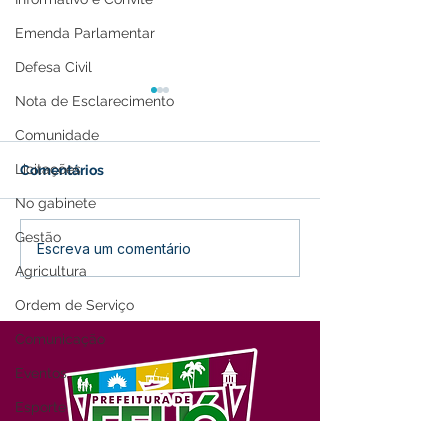
Emenda Parlamentar
Defesa Civil
Nota de Esclarecimento
Comunidade
Licitações
Comentários
No gabinete
Gestão
Prefeitura de Feijó
Feijó dá início à
Escreva um comentário
promove fase municipal
municipal dos 
Agricultura
dos Jogos Escolares
Escolares 2026
Ordem de Serviço
com diversas
ampla program
modalidades
esportiva
Comunicação
Eventos
Esporte
Vigilância sanitária