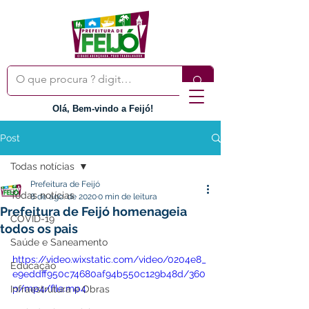
Olá, Bem-vindo a Feijó!
Post
Todas notícias
Prefeitura de Feijó
Todas notícias
8 de ago. de 2020
0 min de leitura
Prefeitura de Feijó homenageia
COVID-19
todos os pais
Saúde e Saneamento
https://video.wixstatic.com/video/0204e8_
Educação
e9eddff950c74680af94b550c129b48d/360
p/mp4/file.mp4
Infraestrutura e Obras