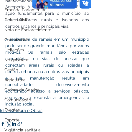
Ramal do Berlim, próximo à Estrada do 
Aeroporto. A reabertura de ramais é uma 
Emenda Parlamentar
ação fundamental para o município, ao 
Defesa Civil
conectar áreas rurais e isoladas aos 
centros urbanos e principais vias. 
Nota de Esclarecimento
A reabertura de ramais em um município 
Comunidade
pode ser de grande importância por vários 
Licitações
motivos. Os ramais são estradas 
secundárias ou vias de acesso que 
No gabinete
conectam áreas rurais ou isoladas a 
Gestão
centros urbanos ou a outras vias principais 
e sua manutenção resulta em 
Agricultura
conectividade, desenvolvimento 
Ordem de Serviço
econômico, acesso a serviços básicos, 
segurança e resposta a emergências e 
Comunicação
inclusão social.
Eventos
Infraestrutura e Obras
Esporte
Vigilância sanitária