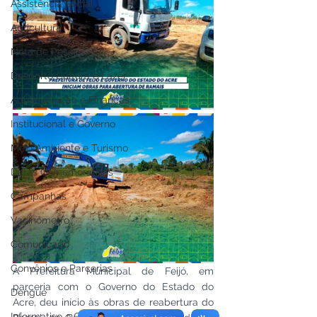
Assistência Social
Agricultura
Nota de Pesar
Desporto Cultura e Lazer
Administração e Finanças
Institucional e Governo
Meio Ambiente e Turismo
Datas Comemorativas
Campanhas
Vacinômetro
Comunicado
Convênios e Parcerias
A Prefeitura Municipal de Feijó, em 
parceria com o Governo do Estado do 
Dengue
Acre, deu início às obras de reabertura do 
Informativo e Convite