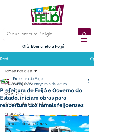
Olá, Bem-vindo a Feijó!
Post
Todas notícias
Prefeitura de Feijó
Todas notícias
20 de jun. de 2023
1 min de leitura
Prefeitura de Feijó e Governo do
COVID-19
Estado, iniciam obras para
Saúde e Saneamento
reabertura dos ramais feijoenses
Educação
Infraestrutura e Obras