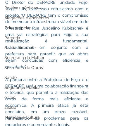
O Diretor do DERACRE, unidade Feijó, 
Políticas públicas
Jorge Luís, expressou entusiasmo com o 
projeto "O DERACRE tem o compromisso 
Alagações e enchentes
de melhorar a infraestrutura viável em todo 
Feira do peixe
o estado. A Rua Juscelino Kubitschek é 
uma via estratégica para Feijó e sua 
Parceria
revitalização é fundamental. 
Trabalharemos em conjunto com a 
Saúde Itinerante
prefeitura para garantir que as obras 
Secretaria da Mulher
sejam concluídas com eficiência e 
qualidade."
Secretaria de Obras
Saúde
A parceria entre a Prefeitura de Feijó e o 
DERACRE será uma colaboração financeira 
Segurança Pública
e técnica, que permitirá a realização das 
obras
obras de forma mais eficiente e 
econômica. A primeira etapa já está 
saude
concluída, em um prazo razoável, 
Memória e Cultura
minimizando os problemas para os 
moradores e comerciantes locais.