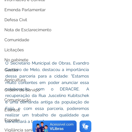
Emenda Parlamentar
Defesa Civil
Nota de Esclarecimento
Comunidade
Licitações
No gabinete
O Secretário Municipal de Obras, Evandro 
Carneiro de Melo, destacou a importância 
Gestão
dessa parceria para a cidade: "Estamos 
Agricultura
muito contentes em poder anunciar essa 
colaboração com o DERACRE. A 
Ordem de Serviço
recuperação da Rua Juscelino Kubitschek 
Comunicação
é uma demanda antiga da população de 
Feijó, e com essa parceria, poderemos 
Eventos
realizar um trabalho de qualidade que 
Esporte
beneficiará a todos."
Vigilância sanitária