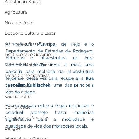
Assistência Social
Agricultura
Nota de Pesar
Desporto Cultura e Lazer
Administração e Finanças
A Prefeitura Municipal de Feijó e o 
Departamento de Estradas de Rodagem, 
Institucional e Governo
Hidrovias e Infraestrutura do Acre 
(DERACRE) deram início a mais uma 
Meio Ambiente e Turismo
parceria para melhoria da infraestrutura 
Datas Comemorativas
feijoense, desta vez para recuperar a 
Rua 
Juscelino Kubitschek
, uma das principais 
Campanhas
vias da cidade. 
Vacinômetro
A colaboração entre o órgão municipal e 
Comunicado
estadual promete trazer melhorias 
Convênios e Parcerias
significativas para a mobilidade e 
qualidade de vida dos moradores locais.
Dengue
Informativo e Convite