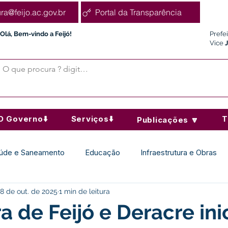
ura@feijo.ac.gov.br
Portal da Transparência
Olá, Bem-vindo a Feijó!
Prefe
Vice
O Governo⬇️
Serviços⬇️
T
Publicações 🔽
úde e Saneamento
Educação
Infraestrutura e Obras
8 de out. de 2025
1 min de leitura
Desporto Cultura e Lazer
Administração e Finanças
ra de Feijó e Deracre in