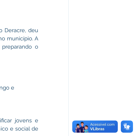
 Deracre, deu 
o município. A 
 preparando o 
ngo e 
icar jovens e 
co e social de 