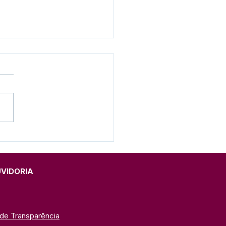
eito de Feijó destaca
ogo com vereadores
eunião produtiva
UVIDORIA
 de Transparência