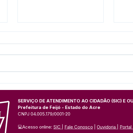
Prefeito Railson fortalece
Pref
parcerias em reunião com
diál
deputada Socorro Neri
em r
SERVIÇO DE ATENDIMENTO AO CIDADÃO (SIC) E O
Prefeitura de Feijó - Estado do Acre
CNPJ 04.005.179/0001-20
💻Acesso online: 
SIC 
| 
Fale Conosco
 | 
Ouvidoria
| 
Portal