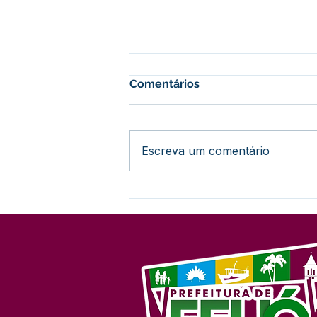
Comentários
Escreva um comentário
Parceria entre Feijó,
SEBRAE e Envira busca
ampliar renda e
oportunidades com o açaí