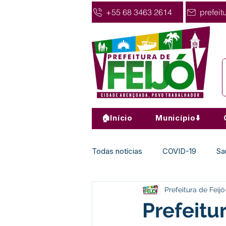
+55 68 3463 2614
prefeit
🏠Início
Município⬇️
Todas notícias
COVID-19
Sa
Prefeitura de Feijó
Agricultura
Nota de Pesar
Prefeitu