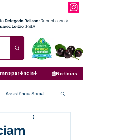
ito
Delegado Railson
(Republicanos)
Juarez Leitão
(PSD)
ransparência⬇️
📰Notícias
Assistência Social
Institucional e Governo
iciam