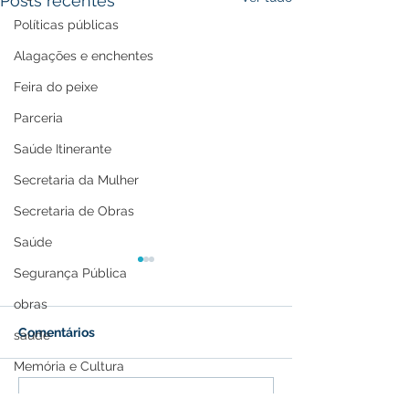
Posts recentes
Políticas públicas
Alagações e enchentes
Feira do peixe
Parceria
Saúde Itinerante
Secretaria da Mulher
Secretaria de Obras
Saúde
Segurança Pública
obras
Comentários
saude
Memória e Cultura
Prefeitura de Feijó inicia
Concurso Públi
Escreva um comentário