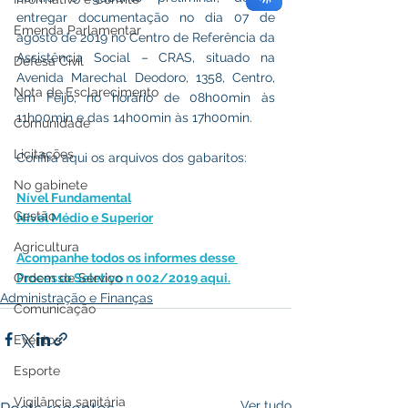
entregar documentação no dia 07 de 
Emenda Parlamentar
agosto de 2019 no Centro de Referência da 
Assistência Social – CRAS, situado na 
Defesa Civil
Avenida Marechal Deodoro, 1358, Centro, 
Nota de Esclarecimento
em Feijó, no horário de 08h00min às 
11h00min e das 14h00min às 17h00min.
Comunidade
Licitações
Confira aqui os arquivos dos gabaritos:
No gabinete
Nível Fundamental
Gestão
Nível Médio e Superior
Agricultura
Acompanhe todos os informes desse 
Ordem de Serviço
Processo Seletivo n 002/2019 aqui.
Administração e Finanças
Comunicação
Eventos
Esporte
Vigilância sanitária
Ver tudo