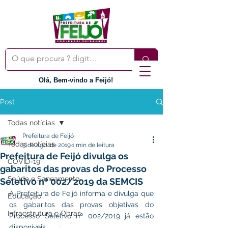
Olá, Bem-vindo a Feijó!
Post
Todas notícias
Prefeitura de Feijó
Todas notícias
5 de ago. de 2019
1 min de leitura
Prefeitura de Feijó divulga os
COVID-19
gabaritos das provas do Processo
Saúde e Saneamento
Seletivo nº 002/2019 da SEMCIS
A Prefeitura de Feijó informa e divulga que 
Educação
os gabaritos das provas objetivas do 
Infraestrutura e Obras
Processo Seletivo nº 002/2019 já estão 
disponíveis. 