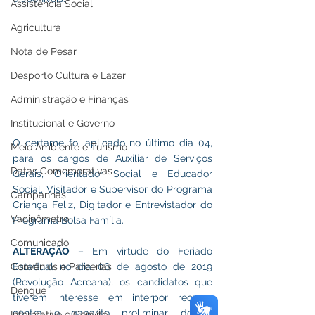
Assistência Social
Agricultura
Nota de Pesar
Desporto Cultura e Lazer
Administração e Finanças
Institucional e Governo
O certame foi aplicado no último dia 04, 
Meio Ambiente e Turismo
para os cargos de Auxiliar de Serviços 
Datas Comemorativas
Gerais, Orientador Social e Educador 
Social, Visitador e Supervisor do Programa 
Campanhas
Criança Feliz, Digitador e Entrevistador do 
Vacinômetro
Programa Bolsa Família.
Comunicado
ALTERAÇÃO 
– Em virtude do Feriado 
Convênios e Parcerias
Estadual no dia 06 de agosto de 2019 
(Revolução Acreana), os candidatos que 
Dengue
tiverem interesse em interpor recurso 
contra o gabarito preliminar, devem 
Informativo e Convite