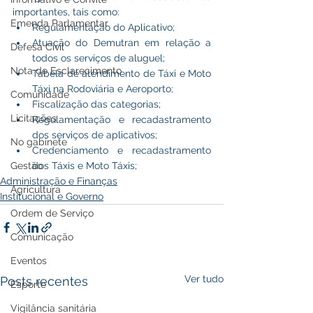
importantes, tais como:
Emenda Parlamentar
Regulamentação do Aplicativo;
Atuação do Demutran em relação a 
Defesa Civil
todos os serviços de aluguel;
Nota de Esclarecimento
Tabela de atendimento de Táxi e Moto 
Táxi na Rodoviária e Aeroporto;
Comunidade
Fiscalização das categorias;
Licitações
Regulamentação e recadastramento 
dos serviços de aplicativos;
No gabinete
Credenciamento e recadastramento 
dos Táxis e Moto Táxis;
Gestão
Administração e Finanças
Agricultura
Institucional e Governo
Ordem de Serviço
Comunicação
Eventos
Ver tudo
Posts recentes
Esporte
Vigilância sanitária