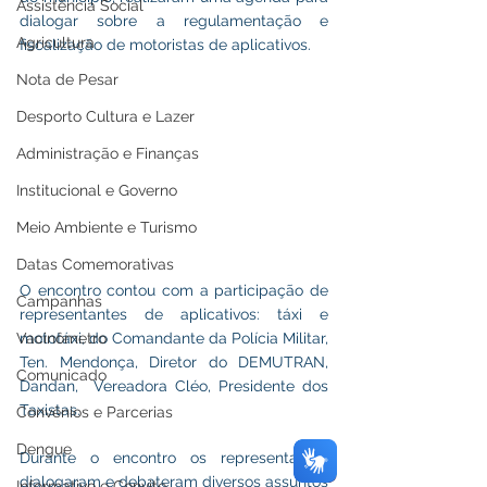
Assistência Social
dialogar sobre a regulamentação e 
Agricultura
fiscalização de motoristas de aplicativos.
Nota de Pesar
Desporto Cultura e Lazer
Administração e Finanças
Institucional e Governo
Meio Ambiente e Turismo
Datas Comemorativas
O encontro contou com a participação de 
Campanhas
representantes de aplicativos: táxi e 
mototáxi, do Comandante da Polícia Militar, 
Vacinômetro
Ten. Mendonça, Diretor do DEMUTRAN, 
Comunicado
Dandan,  Vereadora Cléo, Presidente dos 
Taxistas.
Convênios e Parcerias
Dengue
Durante o encontro os representantes 
dialogaram e debateram diversos assuntos 
Informativo e Convite