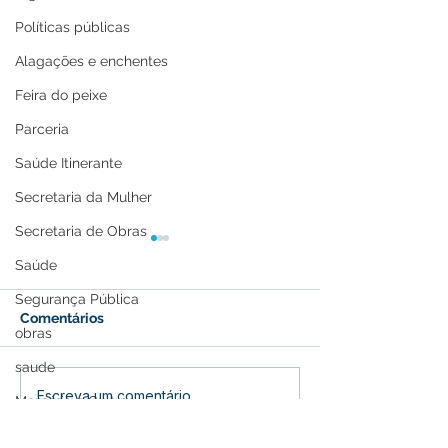
Políticas públicas
Alagações e enchentes
Feira do peixe
Parceria
Saúde Itinerante
Secretaria da Mulher
Secretaria de Obras
Saúde
Segurança Pública
Comentários
obras
saude
Presença marcante:
Prefeitura e S
Escreva um comentário
Memória e Cultura
Espaço institucional da
realizam forma
Prefeitura de Feijó
Programa Prime