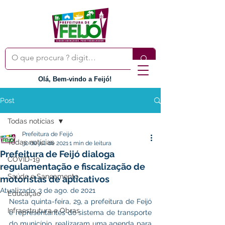
Olá, Bem-vindo a Feijó!
Post
Todas notícias
Prefeitura de Feijó
Todas notícias
30 de jul. de 2021
1 min de leitura
Prefeitura de Feijó dialoga
COVID-19
regulamentação e fiscalização de
Saúde e Saneamento
motoristas de aplicativos
Atualizado:
3 de ago. de 2021
Educação
Nesta quinta-feira, 29, a prefeitura de Feijó 
Infraestrutura e Obras
e representantes do sistema de transporte 
do município, realizaram uma agenda para 