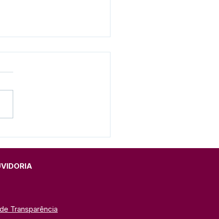
e junho: Feliz Dia dos
orados!
UVIDORIA
 de Transparência