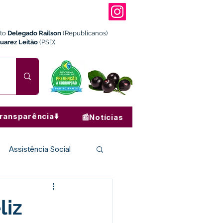
ito
Delegado Railson
(Republicanos)
Juarez Leitão
(PSD)
ransparência⬇️
📰Notícias
Assistência Social
Institucional e Governo
liz