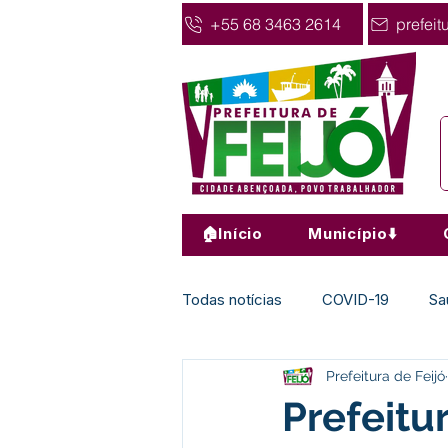
+55 68 3463 2614
prefeit
🏠Início
Município⬇️
Todas notícias
COVID-19
Sa
Prefeitura de Feijó
Agricultura
Nota de Pesar
Prefeitu