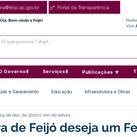
ura@feijo.ac.gov.br
Portal da Transparência
Olá, Bem-vindo a Feijó!
Prefe
Vice
O Governo⬇️
Serviços⬇️
T
Publicações 🔽
úde e Saneamento
Educação
Infraestrutura e Obras
24 de dez. de 2020
0 min de leitura
Desporto Cultura e Lazer
Administração e Finanças
ra de Feijó deseja um Fe