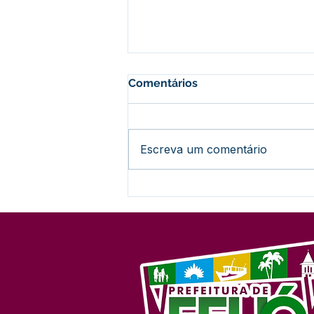
Comentários
Escreva um comentário
Lançamento do 27º Festival
do Açaí promete agitar
Feijó