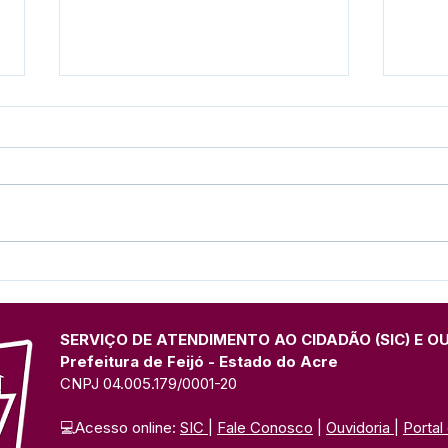
Parabéns, Acre! 64 anos de
12 d
conquistas e esperança
Nam
SERVIÇO DE ATENDIMENTO AO CIDADÃO (SIC) E O
Prefeitura de Feijó - Estado do Acre
CNPJ 04.005.179/0001-20
💻Acesso online: 
SIC 
| 
Fale Conosco
 | 
Ouvidoria
| 
Portal