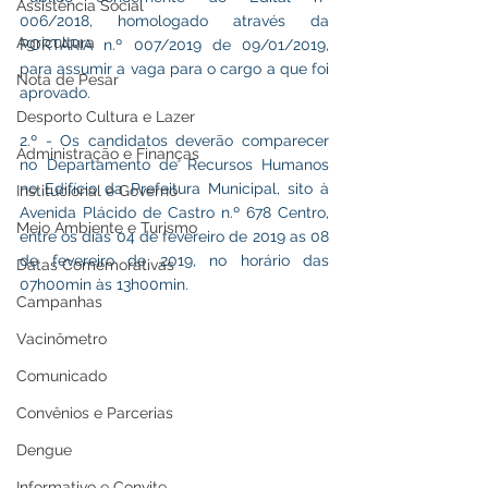
Assistência Social
006/2018, homologado através da 
Agricultura
PORTARIA n.º 007/2019 de 09/01/2019, 
para assumir a vaga para o cargo a que foi 
Nota de Pesar
aprovado.
Desporto Cultura e Lazer
2.º - Os candidatos deverão comparecer 
Administração e Finanças
no Departamento de Recursos Humanos 
no Edifício da Prefeitura Municipal, sito à 
Institucional e Governo
Avenida Plácido de Castro n.º 678 Centro, 
Meio Ambiente e Turismo
entre os dias 04 de fevereiro de 2019 as 08 
de fevereiro de 2019, no horário das 
Datas Comemorativas
07h00min às 13h00min.
Campanhas
Vacinômetro
Comunicado
Convênios e Parcerias
Dengue
Informativo e Convite