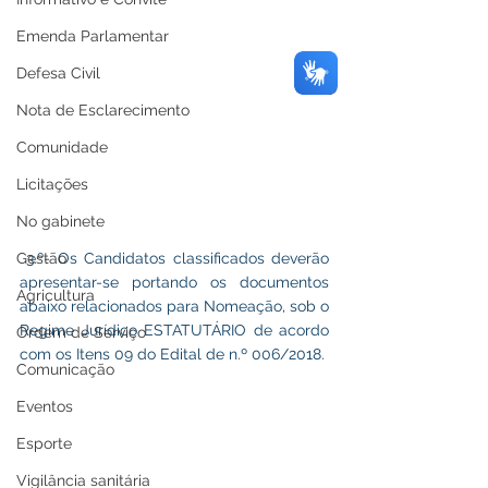
Emenda Parlamentar
Defesa Civil
Nota de Esclarecimento
Comunidade
Licitações
No gabinete
Gestão
 3.º- Os Candidatos classificados deverão 
apresentar-se portando os documentos 
Agricultura
abaixo relacionados para Nomeação, sob o 
Regime Jurídico ESTATUTÁRIO de acordo 
Ordem de Serviço
com os Itens 09 do Edital de n.º 006/2018.
Comunicação
Eventos
Esporte
Vigilância sanitária