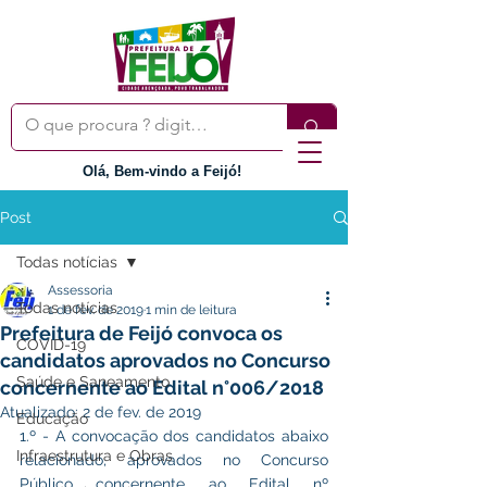
Olá, Bem-vindo a Feijó!
Post
Todas notícias
Assessoria
Todas notícias
1 de fev. de 2019
1 min de leitura
Prefeitura de Feijó convoca os
COVID-19
candidatos aprovados no Concurso
Saúde e Saneamento
concernente ao Edital n°006/2018
Atualizado:
2 de fev. de 2019
Educação
1.º - A convocação dos candidatos abaixo 
Infraestrutura e Obras
relacionado, aprovados no Concurso 
Público concernente ao Edital nº 