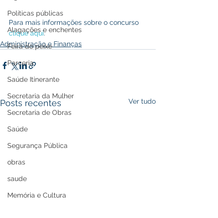
Políticas públicas
Para mais informações sobre o concurso 
Alagações e enchentes
clique aqui
. 
Administração e Finanças
Feira do peixe
Parceria
Saúde Itinerante
Secretaria da Mulher
Ver tudo
Posts recentes
Secretaria de Obras
Saúde
Segurança Pública
obras
saude
Memória e Cultura