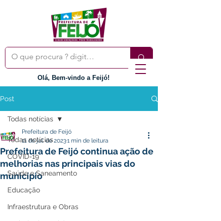
Olá, Bem-vindo a Feijó!
Post
Todas notícias
Prefeitura de Feijó
Todas notícias
11 de jul. de 2023
1 min de leitura
Prefeitura de Feijó continua ação de
COVID-19
melhorias nas principais vias do
Saúde e Saneamento
município
Educação
Infraestrutura e Obras