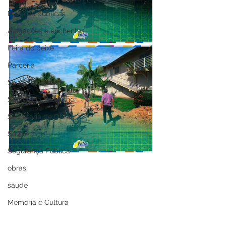
Políticas públicas
Alagações e enchentes
Feira do peixe
Parceria
Saúde Itinerante
Secretaria da Mulher
Secretaria de Obras
Saúde
Segurança Pública
obras
saude
Memória e Cultura