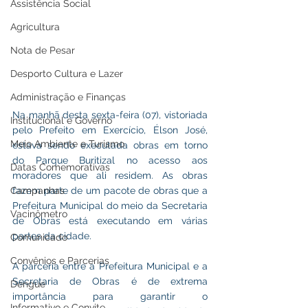
Assistência Social
Agricultura
Nota de Pesar
Desporto Cultura e Lazer
Administração e Finanças
Na manhã desta sexta-feira (07), vistoriada 
Institucional e Governo
pelo Prefeito em Exercício, Élson José, 
Meio Ambiente e Turismo
estava sendo executada obras em torno 
do Parque Buritizal no acesso aos 
Datas Comemorativas
moradores que ali residem. As obras 
fazem parte de um pacote de obras que a 
Campanhas
Prefeitura Municipal do meio da Secretaria 
Vacinômetro
de Obras está executando em várias 
partes da cidade. 
Comunicado
Convênios e Parcerias
A parceria entre a Prefeitura Municipal e a 
Secretaria de Obras é de extrema 
Dengue
importância para garantir o 
Informativo e Convite