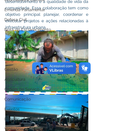
desenvolvimento e a qualidade de vida da 
comunidade. Essa colaboração tem como 
Emenda Parlamentar
objetivo principal planejar, coordenar e 
Defesa Civil
executar projetos e ações relacionadas à 
infraestrutura urbana.
Nota de Esclarecimento
Comunidade
Licitações
No gabinete
Gestão
Agricultura
Ordem de Serviço
Comunicação
Eventos
Esporte
Vigilância sanitária