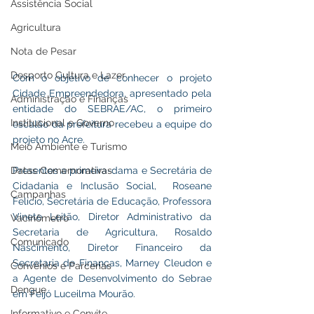
Assistência Social
Agricultura
Nota de Pesar
Desporto Cultura e Lazer
Com o objetivo de conhecer o projeto 
Cidade Empreendedora, apresentado pela 
Administração e Finanças
entidade do SEBRAE/AC, o primeiro 
Institucional e Governo
escalão da prefeitura recebeu a equipe do 
projeto no Acre.
Meio Ambiente e Turismo
Presentes a primeira-dama e Secretária de 
Datas Comemorativas
Cidadania e Inclusão Social,  Roseane 
Campanhas
Felício, Secretária de Educação, Professora 
Vinete Leitão, Diretor Administrativo da 
Vacinômetro
Secretaria de Agricultura, Rosaldo 
Comunicado
Nascimento, Diretor Financeiro da 
Secretaria de Finanças, Marney Cleudon e 
Convênios e Parcerias
a Agente de Desenvolvimento do Sebrae 
Dengue
em Feijó Luceilma Mourão. 
Informativo e Convite