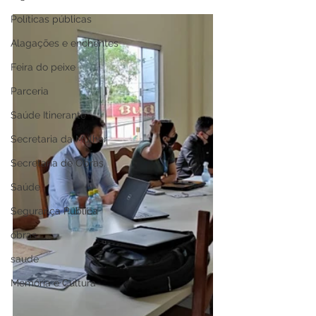
Políticas públicas
Alagações e enchentes
Feira do peixe
Parceria
Saúde Itinerante
Secretaria da Mulher
Secretaria de Obras
Saúde
Segurança Pública
obras
saude
Memória e Cultura