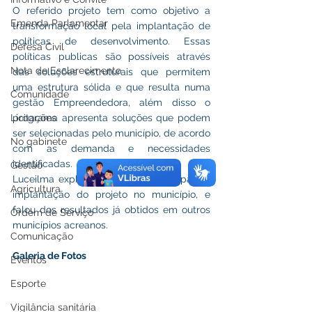
O referido projeto tem como objetivo a 
Emenda Parlamentar
transformação local pela implantação de 
políticas de desenvolvimento. Essas 
Defesa Civil
políticas publicas são possíveis através 
Nota de Esclarecimento
das soluções estruturais que permitem 
uma estrutura sólida e que resulta numa 
Comunidade
gestão Empreendedora, além disso o 
programa apresenta soluções que podem 
Licitações
ser selecionadas pelo município, de acordo 
No gabinete
com as demanda e necessidades 
identificadas.
Gestão
Luceilma explicou todos os passos para a 
Agricultura
implantação do projeto no município, e 
falou dos resultados já obtidos em outros 
Ordem de Serviço
municípios acreanos.
Comunicação
Galeria de Fotos
Eventos
Esporte
Vigilância sanitária