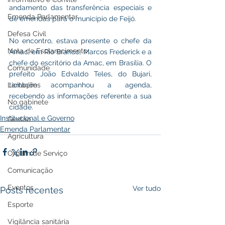
andamento das transferência especiais e 
Emenda Parlamentar
de emendas para o município de Feijó.
Defesa Civil
No encontro, estava presente o chefe da 
Nota de Esclarecimento
Amac, em Rio Branco, Marcos Frederick e a 
chefe do escritório da Amac, em Brasília. O 
Comunidade
prefeito João Edvaldo Teles, do Bujari, 
Licitações
também acompanhou a agenda, 
recebendo as informações referente a sua 
No gabinete
cidade.
Institucional e Governo
Gestão
Emenda Parlamentar
Agricultura
Ordem de Serviço
Comunicação
Eventos
Ver tudo
Posts recentes
Esporte
Vigilância sanitária