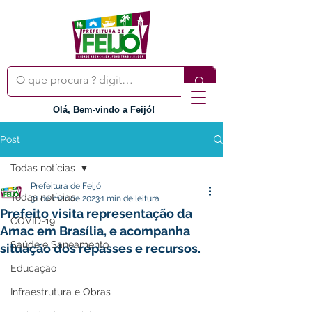
Olá, Bem-vindo a Feijó!
Post
Todas notícias
Prefeitura de Feijó
Todas notícias
31 de mar. de 2023
1 min de leitura
Prefeito visita representação da
COVID-19
Amac em Brasília, e acompanha
Saúde e Saneamento
situação dos repasses e recursos.
Educação
Infraestrutura e Obras