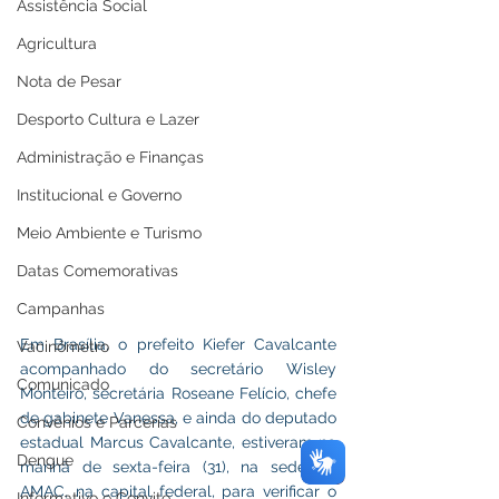
Assistência Social
Agricultura
Nota de Pesar
Desporto Cultura e Lazer
Administração e Finanças
Institucional e Governo
Meio Ambiente e Turismo
Datas Comemorativas
Campanhas
Em Brasília, o prefeito Kiefer Cavalcante 
Vacinômetro
acompanhado do secretário Wisley 
Comunicado
Monteiro, secretária Roseane Felício, chefe 
de gabinete Vanessa, e ainda do deputado 
Convênios e Parcerias
estadual Marcus Cavalcante, estiveram na 
Dengue
manhã de sexta-feira (31), na sede da 
AMAC, na capital federal, para verificar o 
Informativo e Convite