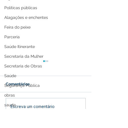
Políticas públicas
Alagações e enchentes
Feira do peixe
Parceria
Saúde Itinerante
Secretaria da Mulher
Secretaria de Obras
Saúde
Comentários
Segurança Pública
obras
saude
Presença marcante:
Prefeitura e S
Escreva um comentário
Espaço institucional da
realizam forma
Memória e Cultura
Prefeitura de Feijó
Programa Prime
divulga Festival do Açaí
Infância 2026 