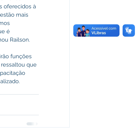
s oferecidos à 
estão mais 
mos 
ue é 
mou Railson.
irão funções 
 ressaltou que 
pacitação 
alizado.