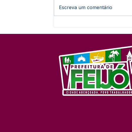
Escreva um comentário
Campanha de Vacinação
Antirrábica Começa com
Atendimento De Casa em
Casa