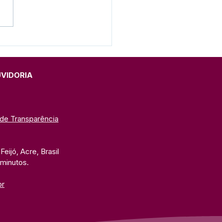
grande celebração,
ó encerra programação
bril Azul dedicada à
cientização do
UVIDORIA
ismo
 de Transparência
eijó, Acre, Brasil
 minutos. 
br