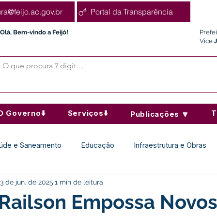
ura@feijo.ac.gov.br
Portal da Transparência
Olá, Bem-vindo a Feijó!
Prefe
Vice
O Governo⬇️
Serviços⬇️
T
Publicações 🔽
úde e Saneamento
Educação
Infraestrutura e Obras
3 de jun. de 2025
1 min de leitura
Desporto Cultura e Lazer
Administração e Finanças
 Railson Empossa Novo