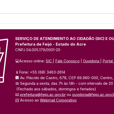
Equipe da UBS Francisca
Com 
Xavier promove ação de
Feij
saúde do trabalhador na
do A
Escola Dr. Eiraldo
cons
SERVIÇO DE ATENDIMENTO AO CIDADÃO (SIC) E O
aut
Prefeitura de Feijó - Estado do Acre
CNPJ 04.005.179/0001-20
💻Acesso online: 
SIC 
| 
Fale Conosco
 | 
Ouvidoria
| 
Portal
📱Fone: +55 (68) 3463-2614 
🏢 Av. Plácido de Castro, 678, CEP 69.960-000, Centro, F
📅 Segunda a sexta, das 7h às 14h 
- com intervalo de 20
(Fechado aos sábados, domingos e feriados)
📧 
prefeitura@feijo.ac.gov.br
 ou 
ouvidoria@feijo.ac.gov.
📨 Acesso ao 
Webmail Corporativo