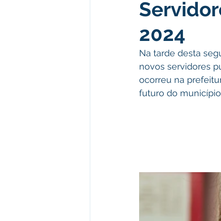
Servidor
Meio Ambiente e Turismo
D
2024
Convênios e Parcerias
Den
Na tarde desta segu
novos servidores p
ocorreu na prefeit
Nota de Esclarecimento
Co
futuro do município
Ordem de Serviço
Comunic