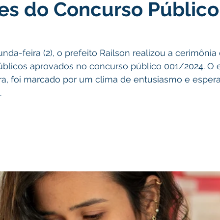
es do Concurso Público
atas Comemorativas
Campanhas
Vacinômetro
C
gue
Informativo e Convite
Emenda Parlamentar
De
nda-feira (2), o prefeito Railson realizou a cerimônia
úblicos aprovados no concurso público 001/2024. O 
ura, foi marcado por um clima de entusiasmo e espera
munidade
Licitações
No gabinete
Gestão
Ag
.
ação
Eventos
Esporte