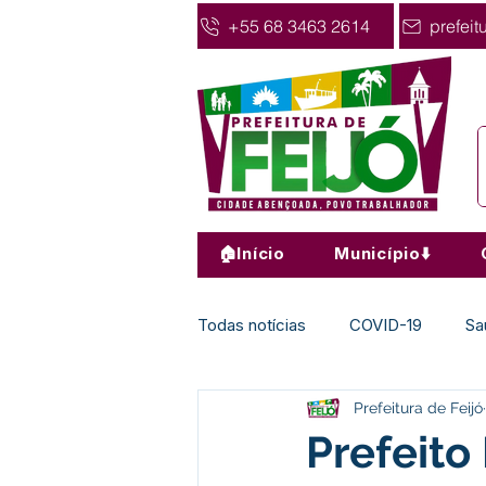
+55 68 3463 2614
prefeit
🏠Início
Município⬇️
Todas notícias
COVID-19
Sa
Prefeitura de Feijó
Agricultura
Nota de Pesar
Prefeito