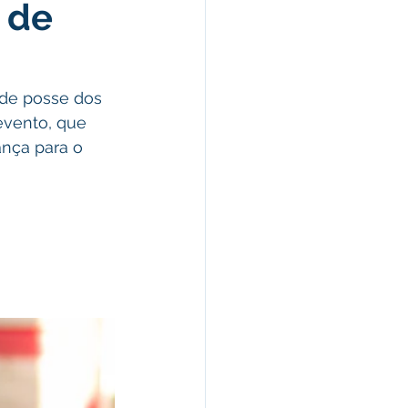
 de
omunicado
fesa Civil
 de posse dos 
evento, que 
nça para o 
ricultura