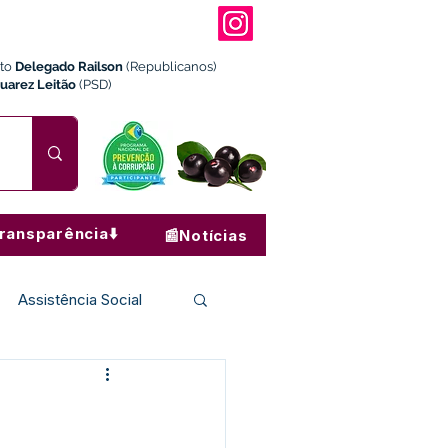
ito
Delegado Railson
(Republicanos)
Juarez Leitão
(PSD)
ransparência⬇️
📰Notícias
Assistência Social
Institucional e Governo
s