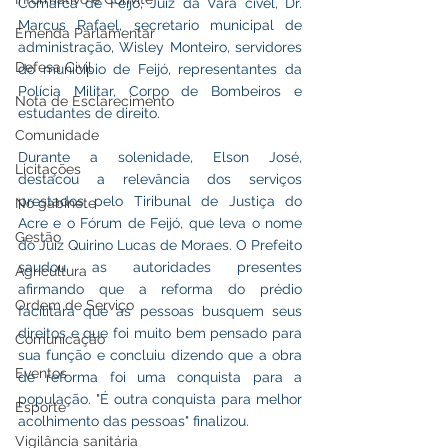
Comarca de Feijó, Juiz da Vara cível, Dr. 
Marcus Rafael, secretario municipal de 
Emenda Parlamentar
administração, Wisley Monteiro, servidores 
Defesa Civil
do município de Feijó, representantes da 
Polícia Militar, Corpo de Bombeiros e 
Nota de Esclarecimento
estudantes de direito.
Comunidade
Durante a solenidade, Elson José, 
Licitações
destacou a relevância dos serviços 
prestados pelo Tiribunal de Justiça do 
No gabinete
Acre e o Fórum de Feijó, que leva o nome 
Gestão
do Juiz Quirino Lucas de Moraes. O Prefeito 
saudou as autoridades presentes 
Agricultura
afirmando que a reforma do prédio 
Ordem de Serviço
facilitará que as pessoas busquem seus 
direitos e que foi muito bem pensado para 
Comunicação
sua função e concluiu dizendo que a obra 
Eventos
de reforma foi uma conquista para a 
população. "É outra conquista para melhor 
Esporte
acolhimento das pessoas" finalizou.
Vigilância sanitária