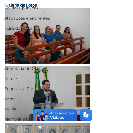
Galeria de Fotos
Políticas públicas
Alagações e enchentes
Feira do peixe
Parceria
Saúde Itinerante
Secretaria da Mulher
Secretaria de Obras
Saúde
Segurança Pública
obras
saude
Memória e Cultura