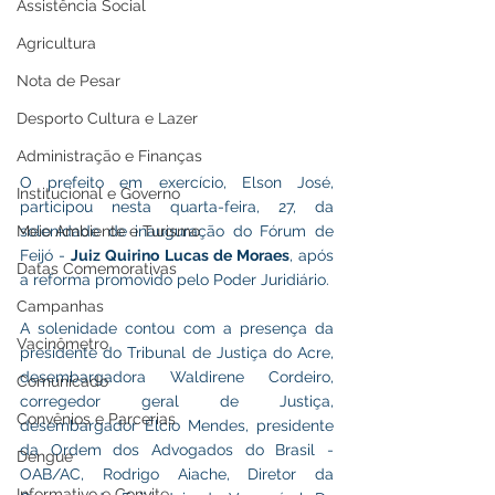
Assistência Social
Agricultura
Nota de Pesar
Desporto Cultura e Lazer
Administração e Finanças
O prefeito em exercício, Elson José, 
Institucional e Governo
participou nesta quarta-feira, 27, da 
Meio Ambiente e Turismo
solenidade de inauguração do Fórum de 
Feijó - 
Juiz Quirino Lucas de Moraes
, após 
Datas Comemorativas
a reforma promovido pelo Poder Juridiário.
Campanhas
A solenidade contou com a presença da 
Vacinômetro
presidente do Tribunal de Justiça do Acre, 
desembargadora Waldirene Cordeiro, 
Comunicado
corregedor geral de Justiça, 
Convênios e Parcerias
desembargador Élcio Mendes, presidente 
da Ordem dos Advogados do Brasil - 
Dengue
OAB/AC, Rodrigo Aiache, Diretor da 
Informativo e Convite