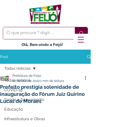
Olá, Bem-vindo a Feijó!
Post
Todas notícias
Prefeitura de Feijó
Todas notícias
27 de abr. de 2022
1 min de leitura
Prefeito prestigia solenidade de
COVID-19
inauguração do Fórum Juiz Quirino
Saúde e Saneamento
Lucas de Moraes
Educação
Infraestrutura e Obras