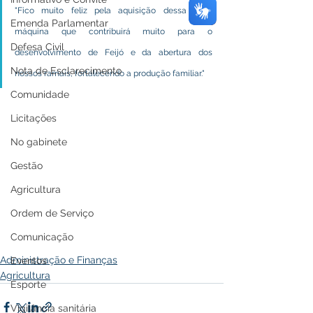
"Fico muito feliz pela aquisição dessa nova 
Emenda Parlamentar
máquina que contribuirá muito para o 
Defesa Civil
desenvolvimento de Feijó e da abertura dos 
Nota de Esclarecimento
nossos ramais, fortalecendo a produção familiar."
Comunidade
Licitações
No gabinete
Gestão
Agricultura
Ordem de Serviço
Comunicação
Administração e Finanças
Eventos
Agricultura
Esporte
Vigilância sanitária