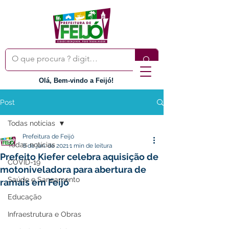
Olá, Bem-vindo a Feijó!
Post
Todas notícias
Prefeitura de Feijó
Todas notícias
8 de jan. de 2021
1 min de leitura
Prefeito Kiefer celebra aquisição de
COVID-19
motoniveladora para abertura de
Saúde e Saneamento
ramais em Feijó
Educação
Infraestrutura e Obras