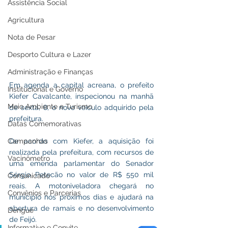
Assistência Social
Agricultura
Nota de Pesar
Desporto Cultura e Lazer
Administração e Finanças
Em agenda a capital acreana, o prefeito 
Institucional e Governo
Kiefer Cavalcante, inspecionou na manhã 
Meio Ambiente e Turismo
de sexta, 8, o novo veículo adquirido pela 
prefeitura.
Datas Comemorativas
Campanhas
De acordo com Kiefer, a aquisição foi 
realizada pela prefeitura, com recursos de 
Vacinômetro
uma emenda parlamentar do Senador 
Sérgio Petecão no valor de R$ 550 mil 
Comunicado
reais. A motoniveladora chegará no 
Convênios e Parcerias
município nos próximos dias e ajudará na 
abertura de ramais e no desenvolvimento 
Dengue
de Feijó.
Informativo e Convite