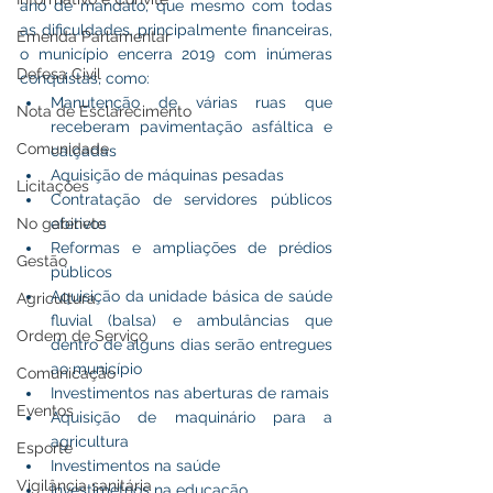
ano de mandato, que mesmo com todas 
as dificuldades, principalmente financeiras, 
Emenda Parlamentar
o município encerra 2019 com inúmeras 
Defesa Civil
conquistas, como: 
Manutenção de várias ruas que 
Nota de Esclarecimento
receberam pavimentação asfáltica e 
Comunidade
calçadas 
Aquisição de máquinas pesadas 
Licitações
Contratação de servidores públicos 
No gabinete
efetivos
Reformas e ampliações de prédios 
Gestão
públicos 
Aquisição da unidade básica de saúde 
Agricultura
fluvial (balsa) e ambulâncias que 
Ordem de Serviço
dentro de alguns dias serão entregues 
ao município 
Comunicação
Investimentos nas aberturas de ramais 
Eventos
Aquisição de maquinário para a 
agricultura 
Esporte
Investimentos na saúde 
Vigilância sanitária
Investimetnos na educação.