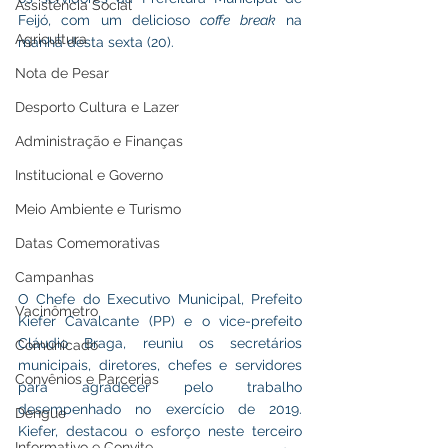
Assistência Social
Feijó, com um delicioso 
coffe break
 na 
Agricultura
manhã desta sexta (20). 
Nota de Pesar
Desporto Cultura e Lazer
Administração e Finanças
Institucional e Governo
Meio Ambiente e Turismo
Datas Comemorativas
Campanhas
O Chefe do Executivo Municipal, Prefeito 
Vacinômetro
Kiefer Cavalcante (PP) e o vice-prefeito 
Cláudio Braga, reuniu os secretários 
Comunicado
municipais, diretores, chefes e servidores 
Convênios e Parcerias
para agradecer pelo trabalho 
desempenhado no exercício de 2019. 
Dengue
Kiefer, destacou o esforço neste terceiro 
Informativo e Convite