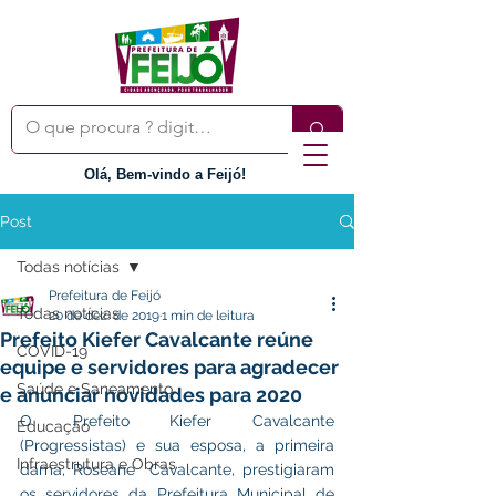
Olá, Bem-vindo a Feijó!
Post
Todas notícias
Prefeitura de Feijó
Todas notícias
20 de dez. de 2019
1 min de leitura
Prefeito Kiefer Cavalcante reúne
COVID-19
equipe e servidores para agradecer
Saúde e Saneamento
e anunciar novidades para 2020
O Prefeito Kiefer Cavalcante 
Educação
(Progressistas) e sua esposa, a primeira 
Infraestrutura e Obras
dama, Roseane  Cavalcante, prestigiaram 
os servidores da Prefeitura Municipal de 