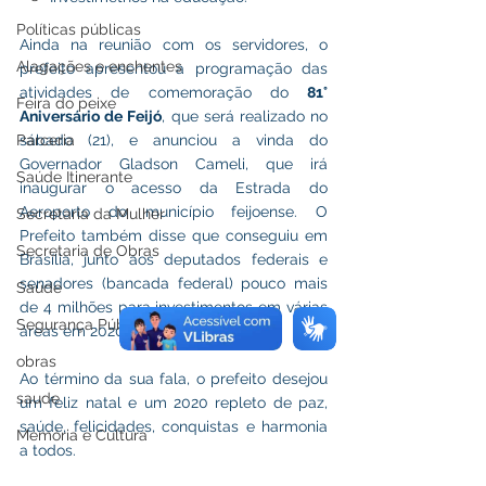
Políticas públicas
Ainda na reunião com os servidores, o 
Alagações e enchentes
prefeito apresentou a programação das 
atividades de comemoração do 
81° 
Feira do peixe
Aniversário de Feijó
, que será realizado no 
Parceria
sábado (21), e anunciou a vinda do 
Governador Gladson Cameli, que irá 
Saúde Itinerante
inaugurar o acesso da Estrada do 
Aeroporto do município feijoense. O 
Secretaria da Mulher
Prefeito também disse que conseguiu em 
Secretaria de Obras
Brasília, junto aos deputados federais e 
senadores (bancada federal) pouco mais 
Saúde
de 4 milhões para investimentos em várias 
Segurança Pública
áreas em 2020.
obras
Ao término da sua fala, o prefeito desejou 
saude
um feliz natal e um 2020 repleto de paz, 
saúde, felicidades, conquistas e harmonia 
Memória e Cultura
a todos.