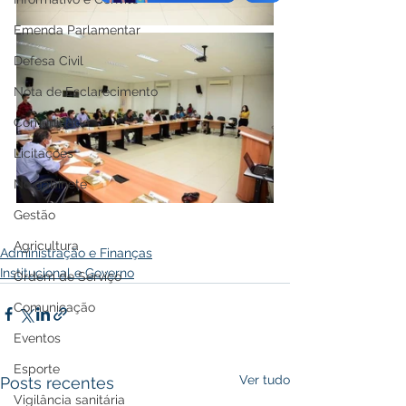
Emenda Parlamentar
Defesa Civil
Nota de Esclarecimento
Comunidade
Licitações
No gabinete
Gestão
Agricultura
Administração e Finanças
Institucional e Governo
Ordem de Serviço
Comunicação
Eventos
Esporte
Ver tudo
Posts recentes
Vigilância sanitária