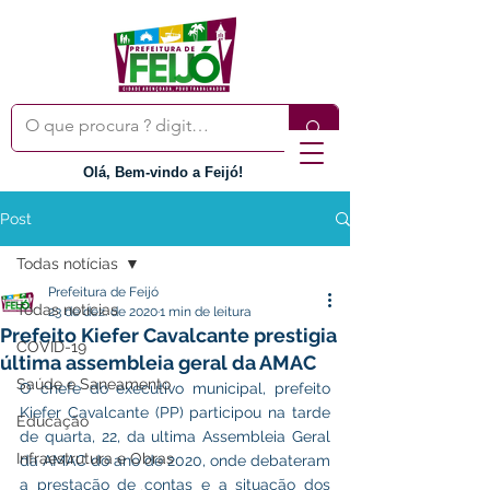
Olá, Bem-vindo a Feijó!
Post
Todas notícias
Prefeitura de Feijó
Todas notícias
23 de dez. de 2020
1 min de leitura
Prefeito Kiefer Cavalcante prestigia
COVID-19
última assembleia geral da AMAC
Saúde e Saneamento
O chefe do executivo municipal, prefeito 
Kiefer Cavalcante (PP) participou na tarde 
Educação
de quarta, 22, da ultima Assembleia Geral 
Infraestrutura e Obras
da AMAC do ano de 2020, onde debateram 
a prestação de contas e a situação dos 