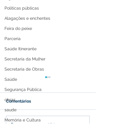
Políticas públicas
Alagações e enchentes
Feira do peixe
Parceria
Saúde Itinerante
Secretaria da Mulher
Secretaria de Obras
Saúde
Segurança Pública
obras
Comentários
saude
Memória e Cultura
Presença marcante:
Prefeitura e S
Escreva um comentário
Espaço institucional da
realizam forma