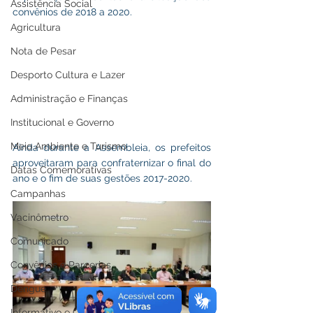
Assistência Social
convênios de 2018 a 2020. 
Agricultura
Nota de Pesar
Desporto Cultura e Lazer
Administração e Finanças
Institucional e Governo
Meio Ambiente e Turismo
Ainda durante a Assembleia, os prefeitos 
aproveitaram para confraternizar o final do 
Datas Comemorativas
ano e o fim de suas gestões 2017-2020.
Campanhas
Vacinômetro
Comunicado
Convênios e Parcerias
Dengue
Informativo e Convite