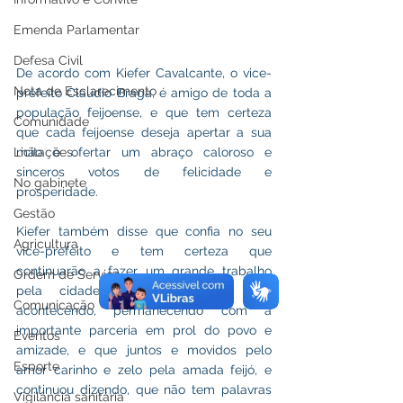
Emenda Parlamentar
Defesa Civil
De acordo com Kiefer Cavalcante, o vice-
Nota de Esclarecimento
prefeito Claudio Braga, é amigo de toda a 
população feijoense, e que tem certeza 
Comunidade
que cada feijoense deseja apertar a sua 
Licitações
mão e ofertar um abraço caloroso e 
sinceros votos de felicidade e 
No gabinete
prosperidade.
Gestão
Kiefer também disse que confia no seu 
Agricultura
vice-prefeito e tem certeza que 
continuarão a fazer um grande trabalho 
Ordem de Serviço
pela cidade de Feijó, como vêm 
Comunicação
acontecendo, permanecendo com a 
importante parceria em prol do povo e 
Eventos
amizade, e que juntos e movidos pelo 
Esporte
amor carinho e zelo pela amada feijó, e 
continuou dizendo, que não tem palavras 
Vigilância sanitária