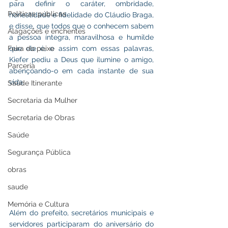
para definir o caráter, ombridade, 
Políticas públicas
honestidade e fidelidade do Cláudio Braga, 
e disse, que todos que o conhecem sabem 
Alagações e enchentes
a pessoa íntegra, maravilhosa e humilde 
Feira do peixe
que ele é, e assim com essas palavras, 
Kiefer pediu a Deus que ilumine o amigo, 
Parceria
abençoando-o em cada instante de sua 
vida.
Saúde Itinerante
Secretaria da Mulher
Secretaria de Obras
Saúde
Segurança Pública
obras
saude
Memória e Cultura
Além do prefeito, secretários municipais e 
servidores participaram do aniversário do 