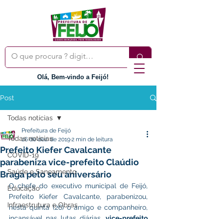
Olá, Bem-vindo a Feijó!
Post
Todas notícias
Prefeitura de Feijó
Todas notícias
26 de dez. de 2019
2 min de leitura
Prefeito Kiefer Cavalcante
COVID-19
parabeniza vice-prefeito Claúdio
Saúde e Saneamento
Braga pelo seu aniversário
O chefe do executivo municipal de Feijó, 
Educação
Prefeito Kiefer Cavalcante, parabenizou, 
Infraestrutura e Obras
nesta quinta (26) o amigo e companheiro, 
incansável nas lutas diárias, 
vice-prefeito 