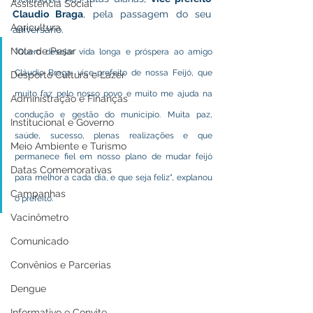
Assistência Social
Claudio Braga
, pela passagem do seu 
Agricultura
aniversário.
Nota de Pesar
"Quero desejar vida longa e próspera ao amigo 
Cláudio Braga, vice-prefeito de nossa Feijó, que 
Desporto Cultura e Lazer
muito faz pelo nosso povo e muito me ajuda na 
Administração e Finanças
condução e gestão do município. Muita paz, 
Institucional e Governo
saúde, sucesso, plenas realizações e que 
Meio Ambiente e Turismo
permanece fiel em nosso plano de mudar feijó 
Datas Comemorativas
para melhor a cada dia, e que seja feliz", explanou 
Campanhas
o prefeito.
Vacinômetro
Comunicado
Convênios e Parcerias
Dengue
Informativo e Convite