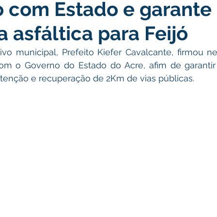
o com Estado e garante
atas Comemorativas
Campanhas
Vacinômetro
C
 asfáltica para Feijó
gue
Informativo e Convite
Emenda Parlamentar
De
o municipal, Prefeito Kiefer Cavalcante, firmou nesta
om o Governo do Estado do Acre, afim de garantir 
utenção e recuperação de 2Km de vias públicas.
munidade
Licitações
No gabinete
Gestão
Ag
ação
Eventos
Esporte