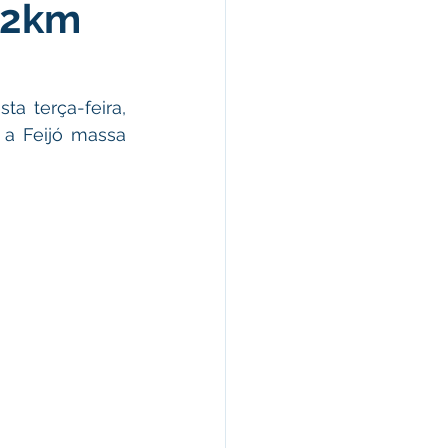
 2km
omunicado
fesa Civil
 terça-feira,  
a Feijó massa 
ricultura