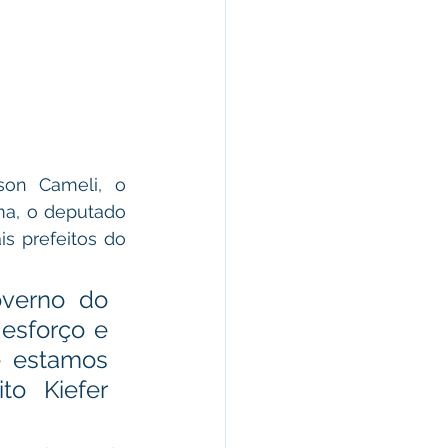
on Cameli, o 
ma, o deputado 
s prefeitos do 
verno do 
esforço e 
 estamos 
o Kiefer 