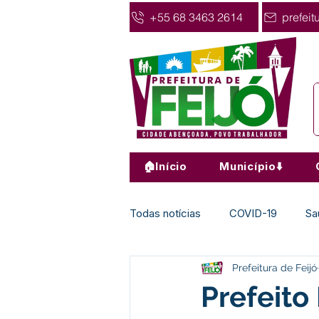
+55 68 3463 2614
prefeit
🏠Início
Município⬇️
Todas notícias
COVID-19
Sa
Prefeitura de Feijó
Agricultura
Nota de Pesar
Prefeito