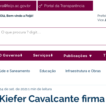
ura@feijo.ac.gov.br
Portal da Transparência
Olá, Bem-vindo a Feijó!
Prefe
Vice
O Governo⬇️
Serviços⬇️
T
Publicações 🔽
úde e Saneamento
Educação
Infraestrutura e Obras
14 de set. de 2021
1 min de leitura
Desporto Cultura e Lazer
Administração e Finanças
 Kiefer Cavalcante firma