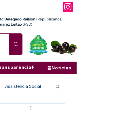
ito
Delegado Railson
(Republicanos)
Juarez Leitão
(PSD)
ransparência⬇️
📰Notícias
Assistência Social
Institucional e Governo