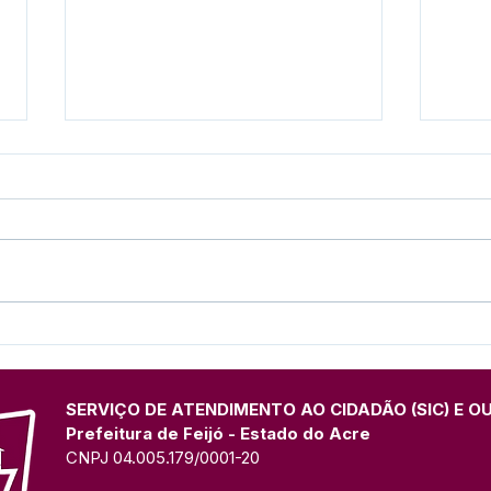
Presença marcante: Espaço
Pref
institucional da Prefeitura
form
de Feijó divulga Festival do
Prim
Açaí na Expo Juruá
UFA
SERVIÇO DE ATENDIMENTO AO CIDADÃO (SIC) E O
Prefeitura de Feijó - Estado do Acre
CNPJ 04.005.179/0001-20