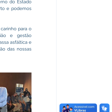
no do Estado 
rto e podemos 
arinho para o 
ião e gestão 
ssa asfáltica e 
ão das nossas 