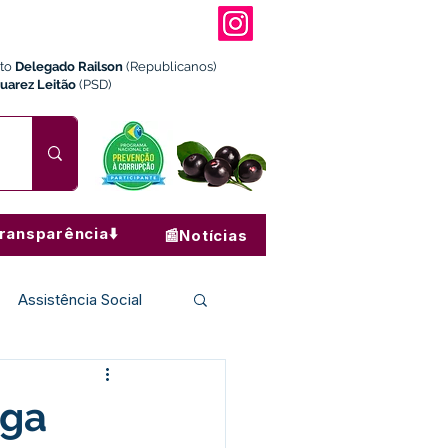
ito
Delegado Railson
(Republicanos)
Juarez Leitão
(PSD)
ransparência⬇️
📰Notícias
Assistência Social
Institucional e Governo
ega