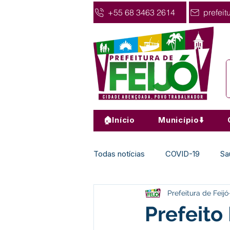
+55 68 3463 2614
prefeit
🏠Início
Município⬇️
Todas notícias
COVID-19
Sa
Prefeitura de Feijó
Agricultura
Nota de Pesar
Prefeito