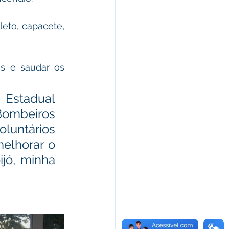
eto, capacete, 
is e saudar os 
 Estadual 
Bombeiros 
untários 
elhorar o 
ó, minha 