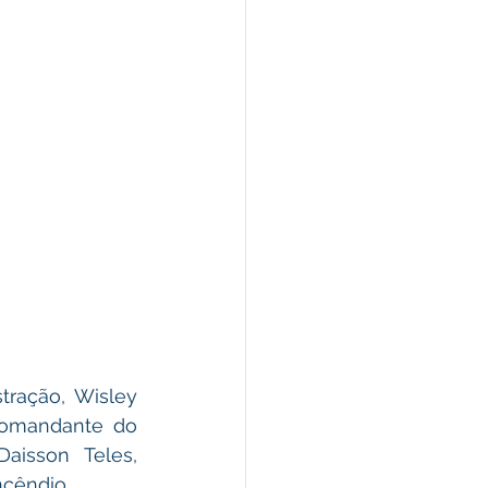
tração, 
Wisley 
Comandante do 
Dr. Daisson Teles, 
ncêndio.