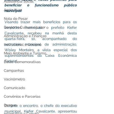
Assistência Social
beneficiar o funcionalismo público 
Agricultura
municipal
Nota de Pesar
Visando trazer mais benefícios para os 
Desporto Cultura e Lazer
servidores municipais, o prefeito Kiefer 
Cavalcante, recebeu na manhã desta  
Administração e Finanças
quarta-feira, 10, acompanhado do 
secretário municipal de administração, 
Institucional e Governo
Wisley Monteiro, a viista especial dos 
Meio Ambiente e Turismo
superintendentes da Caixa Econômica 
Federal.
Datas Comemorativas
Campanhas
Vacinômetro
Comunicado
Convênios e Parcerias
Dengue
Durante o encontro, o chefe do executivo 
municipal, Kiefer Cavalcante, apresentou 
Informativo e Convite