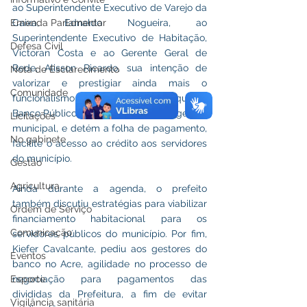
ao Superintendente Executivo de Varejo da 
Caixa, Ednaldo Nogueira, ao 
Emenda Parlamentar
Superintendente Executivo de Habitação, 
Defesa Civil
Victoran Costa e ao Gerente Geral de 
Rede, Alisson Ricardo, sua intenção de 
Nota de Esclarecimento
valorizar e prestigiar ainda mais o 
Comunidade
funcionalismo público, e pediu que o 
Banco Público, que já é parceiro da gestão 
Licitações
municipal, e detém a folha de pagamento, 
No gabinete
facilite o acesso ao crédito aos servidores 
do município. 
Gestão
Agricultura
Ainda durante a agenda, o prefeito 
também discutiu estratégias para viabilizar 
Ordem de Serviço
financiamento habitacional para os 
Comunicação
servidores públicos do município. Por fim, 
Kiefer Cavalcante, pediu aos gestores do 
Eventos
banco no Acre, agilidade no processo de 
negociação para pagamentos das 
Esporte
divididas da Prefeitura, a fim de evitar 
Vigilância sanitária