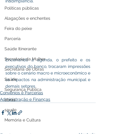
inadimplência.
Políticas públicas
Alagações e enchentes
Feira do peixe
Parceria
Saúde Itinerante
Secretaria da Mulher
Encerrando a agenda, o prefeito e os 
executivos do banco, trocaram impressões 
Secretaria de Obras
sobre o cenário macro e microeconômico e 
Saúde
os impactos na administração municipal e 
demais setores.
Segurança Pública
Convênios e Parcerias
Administração e Finanças
obras
saude
Memória e Cultura