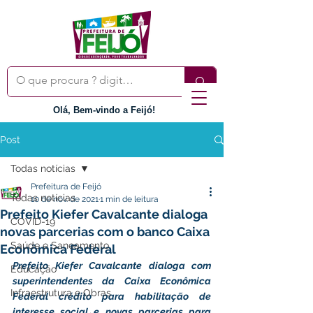
Olá, Bem-vindo a Feijó!
Post
Todas notícias
Prefeitura de Feijó
Todas notícias
10 de nov. de 2021
1 min de leitura
Prefeito Kiefer Cavalcante dialoga
COVID-19
novas parcerias com o banco Caixa
Saúde e Saneamento
Econômica Federal
Prefeito Kiefer Cavalcante dialoga com 
Educação
superintendentes da Caixa Econômica 
Infraestrutura e Obras
Federal crédito para habilitação de 
interesse social e novas parcerias para 