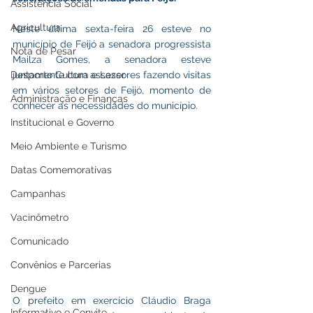
Assistência Social
Agricultura
Neste última sexta-feira 26 esteve no 
município de Feijó a senadora progressista 
Nota de Pesar
Mailza Gomes, a senadora esteve 
Desporto Cultura e Lazer
juntamente com assessores fazendo visitas 
em vários setores de Feijó, momento de 
Administração e Finanças
conhecer as necessidades do município. 
Institucional e Governo
Meio Ambiente e Turismo
Datas Comemorativas
Campanhas
Vacinômetro
Comunicado
Convênios e Parcerias
Dengue
O prefeito em exercício Cláudio Braga 
Informativo e Convite