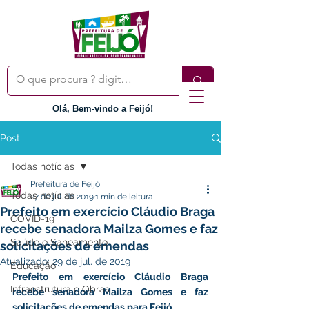
Olá, Bem-vindo a Feijó!
Post
Todas notícias
Prefeitura de Feijó
Todas notícias
27 de jul. de 2019
1 min de leitura
Prefeito em exercício Cláudio Braga
COVID-19
recebe senadora Mailza Gomes e faz
Saúde e Saneamento
solicitações de emendas
Atualizado:
29 de jul. de 2019
Educação
Prefeito em exercício Cláudio Braga 
Infraestrutura e Obras
recebe senadora Mailza Gomes e faz 
solicitações de emendas para Feijó.