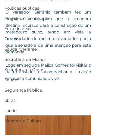
Políticas públicas
O vereador Gerrânio também fez um 
Alagações e enchentes
pedido especial para que a senadora 
destine recursos para a construção de um 
Feira do peixe
matadouro suíno, tendo em vista a 
necessidade do mesmo, o vereador pediu 
Parceria
que a senadora dê uma atenção para esta 
Saúde Itinerante
demanda. 
Secretaria da Mulher
Logo em seguida Mailza Gomes foi visitar o 
Secretaria de Obras
bairro aristides e acompanhar a situação 
em que a comunidade vive. 
Saúde
Segurança Pública
obras
saude
Memória e Cultura