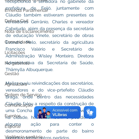
recepcionou a senadora no gabinete da 
prefeitura de Feijó, juntamente com 
Emenda Parlamentar
Cláudio também estiveram presentes os 
Defesa Civil
vereadores Gerrânio, Charles e vereador 
Cabeludo, além da presença da secretária 
Nota de Esclarecimento
de educação Vinete, secretário de obras 
Comunidade
Evandro Melo, secretário da agricultura 
Francisco Valério e Secretário de 
Licitações
Administração Wisley Monteiro, Diretora 
Administrativa da Secretaria de Saúde,  
No gabinete
Thâmylla Albuquerque.
Gestão
Mailza ouviu reivindicações dos secretários, 
Agricultura
vereadores e do vice-prtefeito Cláudio 
Ordem de Serviço
Braga, onde dentro das necessidades 
Cláudio falou a respeito da construção de 
Comunicação
uma Concha Acústica local para eventos 
Eventos
na cidade, houve também o pedido de 
alguma ação para conter o 
Esporte
desmoronamento de parte do bairro 
Vigilância sanitária
Aristides dentre outros pedidos. 