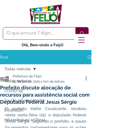
Olá, Bem-vindo a Feijó!
Post
Todas notícias
Prefeitura de Feijó
Todas notícias
25 de jun. de 2021
1 min de leitura
Prefeito discute alocação de
COVID-19
recursos para assistência social com
Saúde e Saneamento
Deputado Federal Jesus Sérgio
O prefeito Kiefer Cavalcante, recebeu 
Educação
nesta sexta-feira (25) o deputado federal 
Infraestrutura e Obras
Jesus Sérgio. Segundo o prefeito, a pauta 
foi emendas parlamentares para as ações 