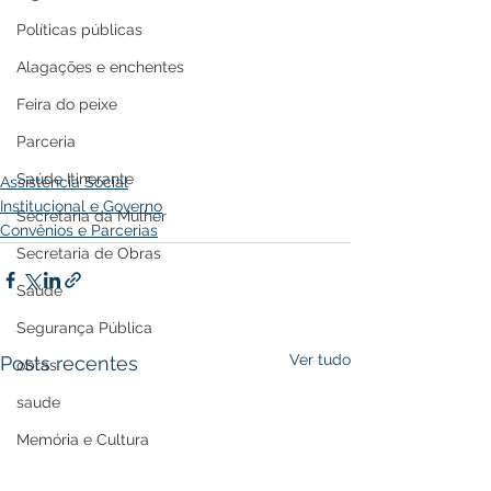
Políticas públicas
Alagações e enchentes
Feira do peixe
Parceria
Saúde Itinerante
Assistência Social
Institucional e Governo
Secretaria da Mulher
Convênios e Parcerias
Secretaria de Obras
Saúde
Segurança Pública
Ver tudo
Posts recentes
obras
saude
Memória e Cultura