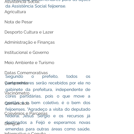
Assistência Social
da Assistência Social feijoense.
Agricultura
Nota de Pesar
Desporto Cultura e Lazer
Administração e Finanças
Institucional e Governo
Meio Ambiente e Turismo
Datas Comemorativas
Segundo o prefeito, todos os 
Campanhas
parlamentares serão recebidos por ele no 
gabinete da prefeitura, independente de 
Vacinômetro
cores partidárias, pois o que move a 
gestão é o bem coletivo, é o bem dos 
Comunicado
feijoenses. "Agradeço a visita do deputado 
Convênios e Parcerias
federal Jesus Sérgio e os recursos já 
destinados a Feijó e esperamos novas 
Dengue
emendas para outras áreas como saúde, 
Informativo e Convite