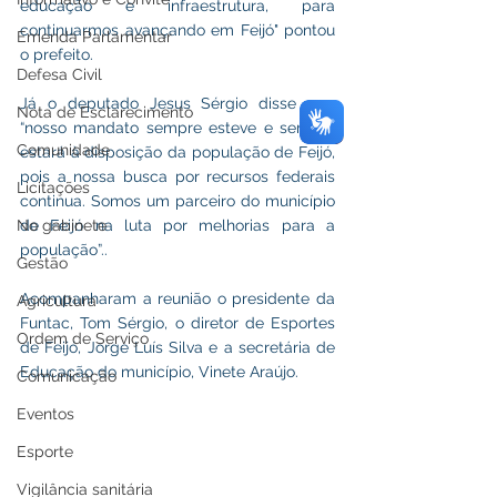
educação e infraestrutura, para 
continuarmos avançando em Feijó" pontou 
Emenda Parlamentar
o prefeito.
Defesa Civil
Já o deputado Jesus Sérgio disse que 
Nota de Esclarecimento
“nosso mandato sempre esteve e sempre 
Comunidade
estará à disposição da população de Feijó, 
pois a nossa busca por recursos federais 
Licitações
continua. Somos um parceiro do município 
No gabinete
de Feijó na luta por melhorias para a 
população”..
Gestão
Acompanharam a reunião o presidente da 
Agricultura
Funtac, Tom Sérgio, o diretor de Esportes 
Ordem de Serviço
de Feijó, Jorge Luís Silva e a secretária de 
Educação do município, Vinete Araújo.
Comunicação
Eventos
Esporte
Vigilância sanitária