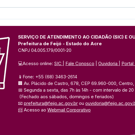
Presença marcante: Espaço
Pref
institucional da Prefeitura
form
de Feijó divulga Festival do
Prim
Açaí na Expo Juruá
UFA
SERVIÇO DE ATENDIMENTO AO CIDADÃO (SIC) E O
Prefeitura de Feijó - Estado do Acre
CNPJ 04.005.179/0001-20
💻Acesso online: 
SIC 
| 
Fale Conosco
 | 
Ouvidoria
| 
Portal
📱Fone: +55 (68) 3463-2614 
🏢 Av. Plácido de Castro, 678, CEP 69.960-000, Centro, F
📅 Segunda a sexta, das 7h às 14h 
- com intervalo de 20
(Fechado aos sábados, domingos e feriados)
📧 
prefeitura@feijo.ac.gov.br
 ou 
ouvidoria@feijo.ac.gov.
📨 Acesso ao 
Webmail Corporativo