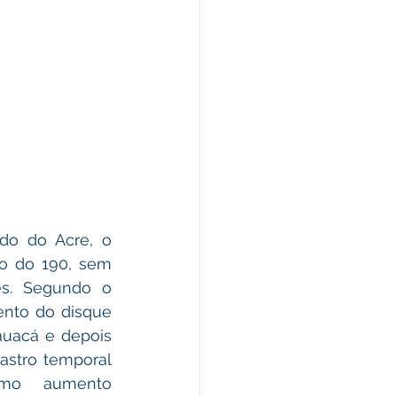
do do Acre, o 
o do 190, sem 
s. Segundo o 
nto do disque 
auacá e depois 
astro temporal 
mo aumento 