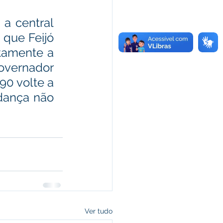
a central 
que Feijó 
tamente a 
overnador 
0 volte a 
dança não 
Ver tudo