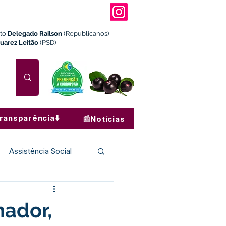
ito
Delegado Railson
(Republicanos)
Juarez Leitão
(PSD)
ransparência⬇️
📰Notícias
Assistência Social
Institucional e Governo
nador,