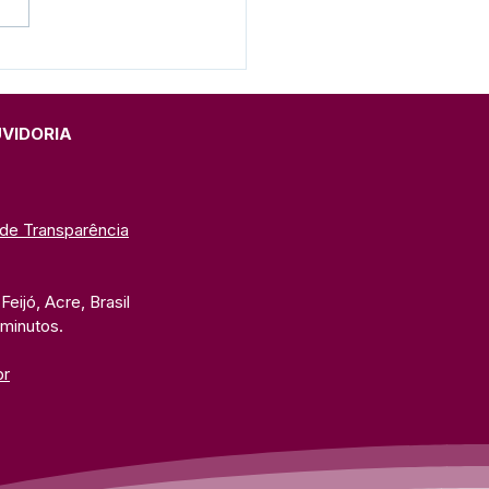
eitura e SEME realizam
ação do Programa
eira Infância 2026 na
C
UVIDORIA
 de Transparência
eijó, Acre, Brasil
 minutos. 
br