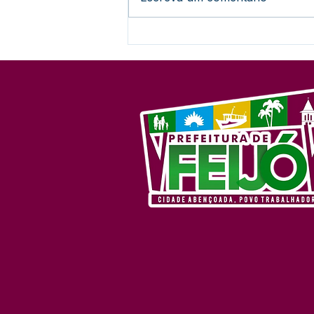
Nota Informativa:
Encerramento do Concurso
nº 001/2024 (Sem
Prorrogação)