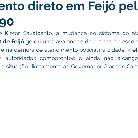
nto direto em Feijó pe
atas Comemorativas
Campanhas
Vacinômetro
C
190
gue
Informativo e Convite
Emenda Parlamentar
De
o Kiefer Cavalcante, a mudança no sistema de at
 de Feijó
 gerou uma avalanche de críticas e descon
e na demora de atendimento policial na cidade. Kiefe
munidade
Licitações
No gabinete
Gestão
Ag
 autoridades competentes e ainda não alcançou
 a situação diretamente ao Governador Gladson Came
ação
Eventos
Esporte