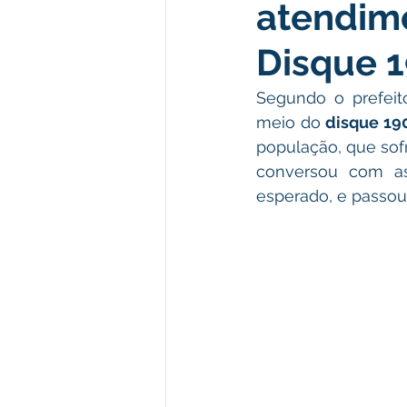
atendime
Meio Ambiente e Turismo
D
Disque 
Convênios e Parcerias
Den
Segundo o prefeit
meio do 
disque 190
população, que sofr
Nota de Esclarecimento
Co
conversou com as
esperado, e passou
Ordem de Serviço
Comunic