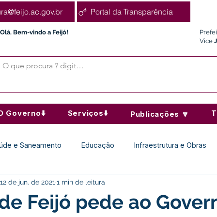
ura@feijo.ac.gov.br
Portal da Transparência
Olá, Bem-vindo a Feijó!
Prefe
Vice
O Governo⬇️
Serviços⬇️
T
Publicações 🔽
úde e Saneamento
Educação
Infraestrutura e Obras
12 de jun. de 2021
1 min de leitura
Desporto Cultura e Lazer
Administração e Finanças
 de Feijó pede ao Gover