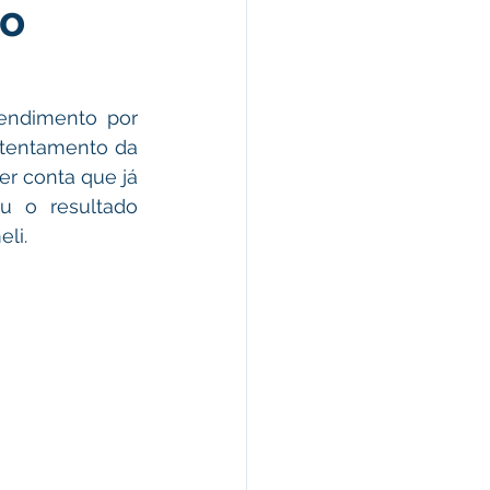
lo
omunicado
fesa Civil
endimento por 
tentamento da 
r conta que já 
ricultura
 o resultado 
li.