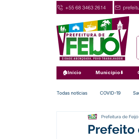
+55 68 3463 2614
prefeit
🏠Início
Município⬇️
Todas notícias
COVID-19
Sa
Prefeitura de Feijó
Agricultura
Nota de Pesar
Prefeito