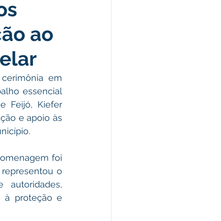
os
omunicado
ção ao
fesa Civil
elar
 cerimônia em 
ricultura
lho essencial 
 Feijó, Kiefer 
ção e apoio às 
nicípio.
homenagem foi 
representou o 
autoridades, 
 à proteção e 