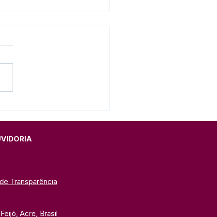
eitura e SEME realizam
ação do Programa
eira Infância 2026 na
C
UVIDORIA
 de Transparência
eijó, Acre, Brasil