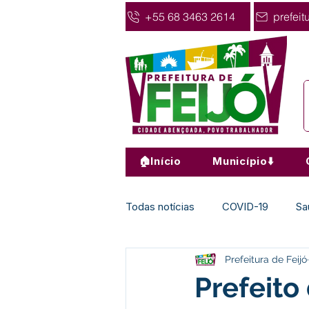
+55 68 3463 2614
prefeit
🏠Início
Município⬇️
Todas notícias
COVID-19
Sa
Prefeitura de Feijó
Agricultura
Nota de Pesar
Prefeito 