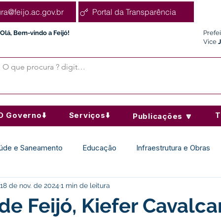
ura@feijo.ac.gov.br
Portal da Transparência
Olá, Bem-vindo a Feijó!
Prefe
Vice
O Governo⬇️
Serviços⬇️
T
Publicações 🔽
úde e Saneamento
Educação
Infraestrutura e Obras
18 de nov. de 2024
1 min de leitura
Desporto Cultura e Lazer
Administração e Finanças
de Feijó, Kiefer Cavalca