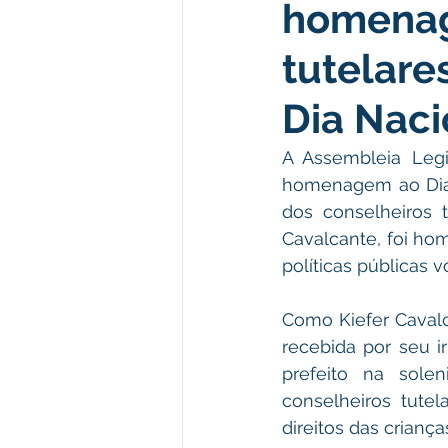
homenag
Meio Ambiente e Turismo
D
tutelare
Convênios e Parcerias
Den
Dia Naci
A Assembleia Legi
Nota de Esclarecimento
Co
homenagem ao Dia N
dos conselheiros t
Cavalcante, foi ho
Ordem de Serviço
Comunic
políticas públicas 
Como Kiefer Cavalc
recebida por seu i
prefeito na sole
conselheiros tutel
direitos das crianç