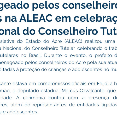
eado pelos conselheir
atas Comemorativas
Campanhas
Vacinômetro
C
s na ALEAC em celebra
gue
Informativo e Convite
Emenda Parlamentar
De
onal do Conselheiro Tut
slativa do Estado do Acre (ALEAC) realizou uma
munidade
Licitações
No gabinete
Gestão
Ag
acional do Conselheiro Tutelar, celebrando o traba
utelares no Brasil. Durante o evento, o prefeito de
menageado pelos conselheiros do Acre pela sua atua
ação
Eventos
Esporte
voltadas à proteção de crianças e adolescentes no mu
ante estava em compromissos oficiais em Feijó, a 
rmão, o deputado estadual Marcus Cavalcante, que 
nidade. A cerimônia contou com a presença de 
ares, além de representantes de entidades ligadas
as e adolescentes.