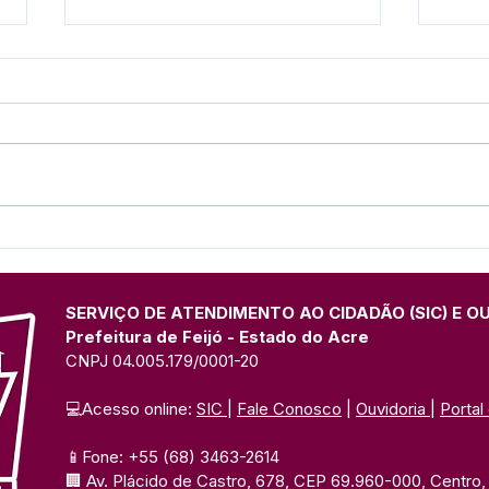
Presença marcante: Espaço
Pref
institucional da Prefeitura
form
de Feijó divulga Festival do
Prim
Açaí na Expo Juruá
UFA
SERVIÇO DE ATENDIMENTO AO CIDADÃO (SIC) E O
Prefeitura de Feijó - Estado do Acre
CNPJ 04.005.179/0001-20
💻Acesso online: 
SIC 
| 
Fale Conosco
 | 
Ouvidoria
| 
Portal
📱Fone: +55 (68) 3463-2614 
🏢 Av. Plácido de Castro, 678, CEP 69.960-000, Centro, F