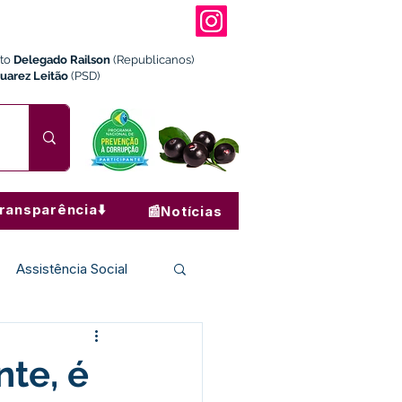
ito
Delegado Railson
(Republicanos)
Juarez Leitão
(PSD)
ransparência⬇️
📰Notícias
Assistência Social
Institucional e Governo
nte, é