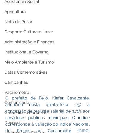
Assistência Social
Agricultura
Nota de Pesar
Desporto Cultura e Lazer
Administração e Finanças
Institucional e Governo
Meio Ambiente e Turismo
Datas Comemorativas
Campanhas
Vacinômetro
O prefeito de Feijó, Kiefer Cavalcante, 
Comunicado
anunciou nesta quinta-feira (25) a 
concessão de reajuste salarial de 3,71% aos 
Convênios e Parcerias
servidores públicos municipais. O índice 
Dengue
corresponde à variação do Índice Nacional 
de Preços ao Consumidor (INPC) 
Informativo e Convite