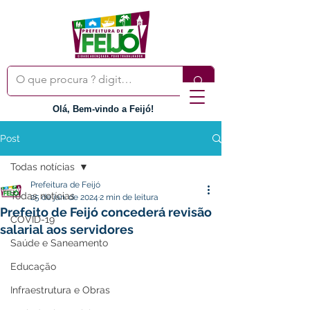
Olá, Bem-vindo a Feijó!
Post
Todas notícias
Prefeitura de Feijó
Todas notícias
25 de jan. de 2024
2 min de leitura
Prefeito de Feijó concederá revisão
COVID-19
salarial aos servidores
Saúde e Saneamento
Educação
Infraestrutura e Obras