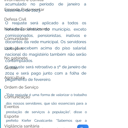
acumulado no período de janeiro a 
Emenda Parlamentar
dezembro de 2023.
Defesa Civil
O reajuste será aplicado a todos os 
Nota de Esclarecimento
servidores efetivos do município, exceto 
comissionados, pensionistas, inativos e 
Comunidade
docentes da rede municipal. Os servidores 
que já recebem acima do piso salarial 
Licitações
nacional do magistério também não serão 
No gabinete
contemplados.
O reajuste será retroativo a 1º de janeiro de 
Gestão
2024 e será pago junto com a folha de 
Agricultura
pagamento de fevereiro.
Ordem de Serviço
"Este reajuste é uma forma de valorizar o trabalho 
Comunicação
dos nossos servidores, que são essenciais para a 
Eventos
prestação de serviços à população", disse o 
Esporte
prefeito Kiefer Cavalcante. "Sabemos que a 
Vigilância sanitária