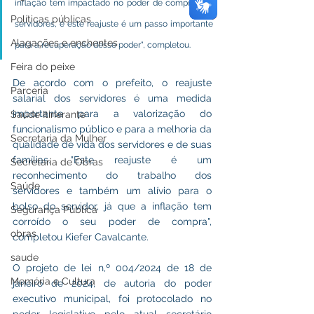
inflação tem impactado no poder de compra dos 
Políticas públicas
servidores, e este reajuste é um passo importante 
Alagações e enchentes
para a recuperação desse poder", completou.
Feira do peixe
De acordo com o prefeito, o reajuste 
Parceria
salarial dos servidores é uma medida 
importante para a valorização do 
Saúde Itinerante
funcionalismo público e para a melhoria da 
Secretaria da Mulher
qualidade de vida dos servidores e de suas 
famílias. "Este reajuste é um 
Secretaria de Obras
reconhecimento do trabalho dos 
Saúde
servidores e também um alívio para o 
bolso do servidor, já que a inflação tem 
Segurança Pública
corroído o seu poder de compra", 
obras
completou Kiefer Cavalcante.
saude
O projeto de lei n,º 004/2024 de 18 de 
Memória e Cultura
janeiro de 2024, de autoria do poder 
executivo municipal, foi protocolado no 
poder legislativo pelo atual secretário 