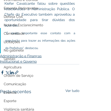
Kiefer Cavalcante falou sobre questões 
Emenda Parlamentar
relacionadas à Administração Pública. O 
Chefe do Executivo também aproveitou a 
Defesa Civil
oportunidade para tirar dúvidas dos 
Nota de Esclarecimento
ouvintes. 
"É muito importante esse contato com a 
Comunidade
população para trazer as informações das ações 
Licitações
da Prefeitura", destacou. 
No gabinete
Administração e Finanças
Gestão
Institucional e Governo
Agricultura
Ordem de Serviço
Comunicação
Ver tudo
Posts recentes
Eventos
Esporte
Vigilância sanitária