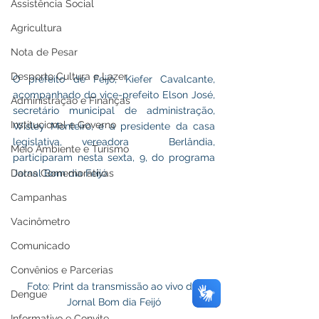
Assistência Social
Agricultura
Nota de Pesar
Desporto Cultura e Lazer
O prefeito de Feijó, Kiefer Cavalcante, 
acompanhado do vice-prefeito Elson José, 
Administração e Finanças
secretário municipal de administração, 
Institucional e Governo
Wisley Monteiro, e a presidente da casa 
legislativa, vereadora  Berlândia, 
Meio Ambiente e Turismo
participaram nesta sexta, 9, do programa 
Jornal Bom dia Feijó.
Datas Comemorativas
Campanhas
Vacinômetro
Comunicado
Convênios e Parcerias
Foto: Print da transmissão ao vivo do 
Dengue
Jornal Bom dia Feijó
Informativo e Convite