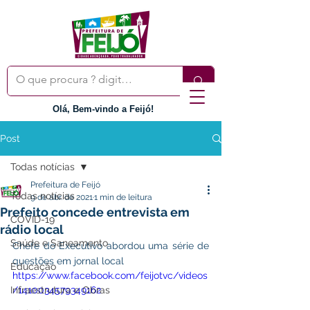
Olá, Bem-vindo a Feijó!
Post
Todas notícias
Prefeitura de Feijó
Todas notícias
9 de abr. de 2021
1 min de leitura
Prefeito concede entrevista em
COVID-19
rádio local
Saúde e Saneamento
Chefe do Executivo abordou uma série de 
questões em jornal local
Educação
https://www.facebook.com/feijotvc/videos
Infraestrutura e Obras
/1410034579349162