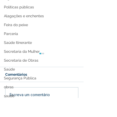
Políticas públicas
Alagações e enchentes
Feira do peixe
Parceria
Saúde Itinerante
Secretaria da Mulher
Secretaria de Obras
Saúde
Comentários
Segurança Pública
obras
Presença marcante:
Prefeitura e S
Escreva um comentário
saude
Espaço institucional da
realizam forma
Memória e Cultura
Prefeitura de Feijó
Programa Prime
divulga Festival do Açaí
Infância 2026 