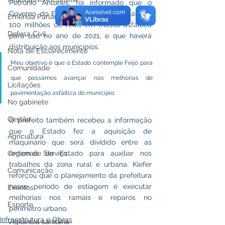
Petrônio Antunes, foi informado que o 
Governo do Estado licitou pouco mais de 
Emenda Parlamentar
100 milhões de reais em massa asfáltica 
Defesa Civil
para uso no ano de 2021, e que haverá 
distribuição aos municípios.
Nota de Esclarecimento
Meu objetivo é que o Estado contemple Feijó para 
Comunidade
que possamos avançar nas melhorias de 
Licitações
pavimentação asfáltica do município.
No gabinete
Gestão
O prefeito também recebeu a informação 
que o Estado fez a aquisição de 
Agricultura
maquinário que será dividido entre as 
Ordem de Serviço
regionais do Estado para auxiliar nos 
trabalhos da zona rural e urbana. Kiefer 
Comunicação
reforçou que o planejamento da prefeitura 
nesse período de estiagem é executar 
Eventos
melhorias nos ramais e reparos no 
Esporte
perímetro urbano.
Infraestrutura e Obras
Vigilância sanitária