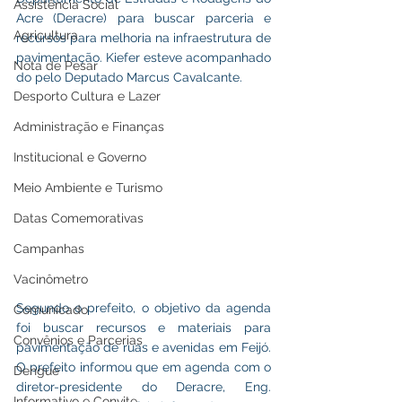
Assistência Social
Acre (Deracre) para buscar parceria e 
Agricultura
recursos para melhoria na infraestrutura de 
pavimentação. Kiefer esteve acompanhado 
Nota de Pesar
do pelo Deputado Marcus Cavalcante.
Desporto Cultura e Lazer
Administração e Finanças
Institucional e Governo
Meio Ambiente e Turismo
Datas Comemorativas
Campanhas
Vacinômetro
Segundo o prefeito, o objetivo da agenda 
Comunicado
foi buscar recursos e materiais para 
Convênios e Parcerias
pavimentação de ruas e avenidas em Feijó. 
O prefeito informou que em agenda com o 
Dengue
diretor-presidente do Deracre, Eng. 
Informativo e Convite