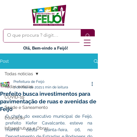
Olá, Bem-vindo a Feijó!
Post
Todas notícias
Prefeitura de Feijó
Todas notícias
7 de mai. de 2021
1 min de leitura
Prefeito busca investimentos para
COVID-19
pavimentação de ruas e avenidas de
Saúde e Saneamento
Feijó
O chefe do executivo municipal de Feijó, 
Educação
prefeito Kiefer Cavalcante, esteve na 
Infraestrutura e Obras
manhã desta quinta-feira, 06, no 
Departamento de Estradas e Rodagens do 