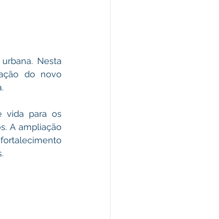
urbana. Nesta 
lação do novo 
.
 vida para os 
. A ampliação 
ortalecimento 
.