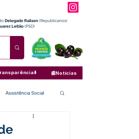
ito
Delegado Railson
(Republicanos)
Juarez Leitão
(PSD)
ransparência⬇️
📰Notícias
Assistência Social
Institucional e Governo
 de