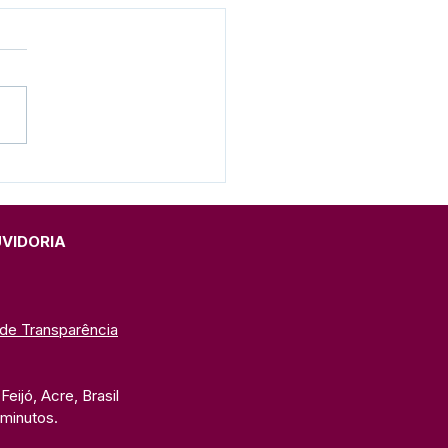
eito anuncia
trução da primeira
he de Feijó
UVIDORIA
 de Transparência
eijó, Acre, Brasil
 minutos. 