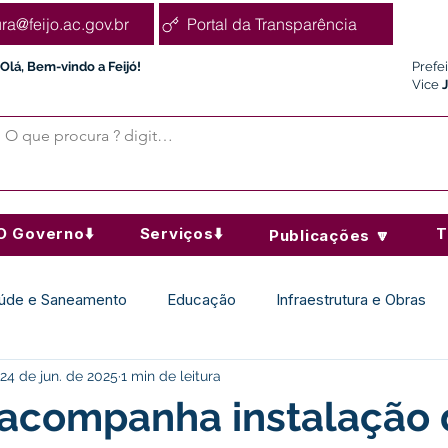
ura@feijo.ac.gov.br
Portal da Transparência
Olá, Bem-vindo a Feijó!
Prefe
Vice
O Governo⬇️
Serviços⬇️
T
Publicações 🔽
úde e Saneamento
Educação
Infraestrutura e Obras
24 de jun. de 2025
1 min de leitura
Desporto Cultura e Lazer
Administração e Finanças
 acompanha instalação