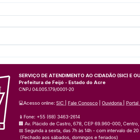
Prefeitura de Feijó
Pref
intensifica recuperação de
cons
vias com frentes de tapa-
crec
buracos e pavimentação
SERVIÇO DE ATENDIMENTO AO CIDADÃO (SIC) E O
Prefeitura de Feijó - Estado do Acre
CNPJ 04.005.179/0001-20
💻Acesso online: 
SIC 
| 
Fale Conosco
 | 
Ouvidoria
| 
Portal
📱Fone: +55 (68) 3463-2614 
🏢 Av. Plácido de Castro, 678, CEP 69.960-000, Centro, F
📅 Segunda a sexta, das 7h às 14h 
- com intervalo de 20
(Fechado aos sábados, domingos e feriados)