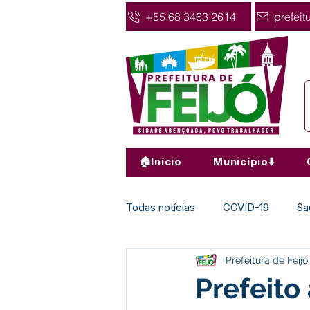
+55 68 3463 2614
prefeit
🏠Início
Município⬇️
Todas notícias
COVID-19
Sa
Prefeitura de Feijó
Agricultura
Nota de Pesar
Prefeito