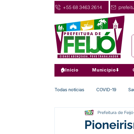
+55 68 3463 2614
prefeit
🏠Início
Município⬇️
Todas notícias
COVID-19
Sa
Prefeitura de Feijó
Agricultura
Nota de Pesar
Pioneiris