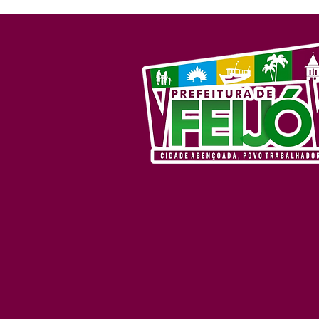
mutirão de serviços em
alusão ao Abril Azul neste
sábado