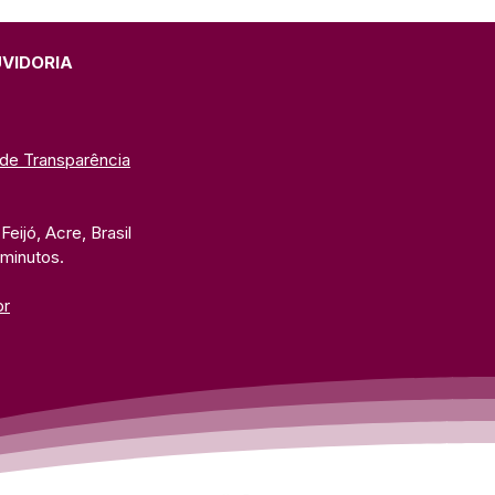
 Conscientização e
usão do Autismo
UVIDORIA
 de Transparência
eijó, Acre, Brasil
 minutos. 
br