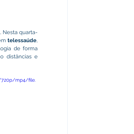
omunicado
fesa Civil
 em 
telessaúde
, 
ogia de forma 
ricultura
o distâncias e 
/720p/mp4/file.