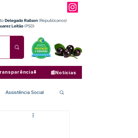
ito
Delegado Railson
(Republicanos)
Juarez Leitão
(PSD)
ransparência⬇️
📰Notícias
Assistência Social
Institucional e Governo