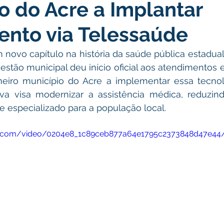
o do Acre a Implantar
atas Comemorativas
Campanhas
Vacinômetro
C
ento via Telessaúde
gue
Informativo e Convite
Emenda Parlamentar
De
a gestão municipal deu início oficial aos atendimentos
meiro município do Acre a implementar essa tecnol
munidade
Licitações
No gabinete
Gestão
Ag
tiva visa modernizar a assistência médica, reduzind
 especializado para a população local.
ação
Eventos
Esporte
atic.com/video/0204e8_1c89ceb877a64e1795c2373848d47e44