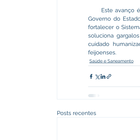
	Este avanço é resultado de uma articulação estratégica que une o Município, o 
Governo do Estado
fortalecer o Siste
soluciona gargalo
cuidado humanizad
feijoenses.
Saúde e Saneamento
Posts recentes