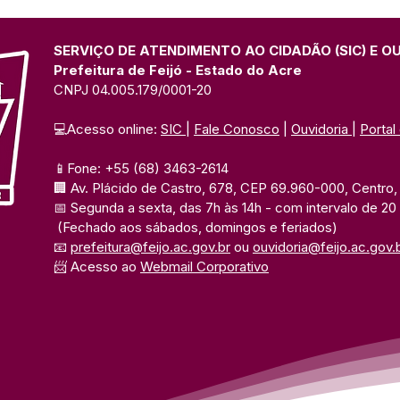
atendimento médico
pela
itinerante às famílias
Incl
isoladas do Rio Paranã do
SERVIÇO DE ATENDIMENTO AO CIDADÃO (SIC) E O
Ouro
Prefeitura de Feijó - Estado do Acre
CNPJ 04.005.179/0001-20
💻Acesso online: 
SIC 
| 
Fale Conosco
 | 
Ouvidoria
| 
Portal
📱Fone: +55 (68) 3463-2614 
🏢 Av. Plácido de Castro, 678, CEP 69.960-000, Centro, F
📅 Segunda a sexta, das 7h às 14h 
- com intervalo de 20
(Fechado aos sábados, domingos e feriados)
📧 
prefeitura@feijo.ac.gov.br
 ou 
ouvidoria@feijo.ac.gov.
📨 Acesso ao 
Webmail Corporativo