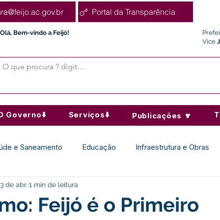
ura@feijo.ac.gov.br
Portal da Transparência
Olá, Bem-vindo a Feijó!
Prefe
Vice
O Governo⬇️
Serviços⬇️
T
Publicações 🔽
úde e Saneamento
Educação
Infraestrutura e Obras
3 de abr.
1 min de leitura
Desporto Cultura e Lazer
Administração e Finanças
mo: Feijó é o Primeiro