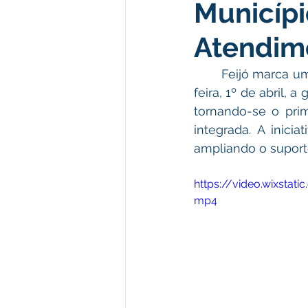
Municípi
Meio Ambiente e Turismo
D
Atendim
Convênios e Parcerias
Den
	Feijó marca um novo capítulo na história da saúde pública estadual. Nesta quarta-
feira, 1º de abril, 
tornando-se o pri
Nota de Esclarecimento
Co
integrada. A inicia
ampliando o suporte
Ordem de Serviço
Comunic
https://video.wixst
mp4