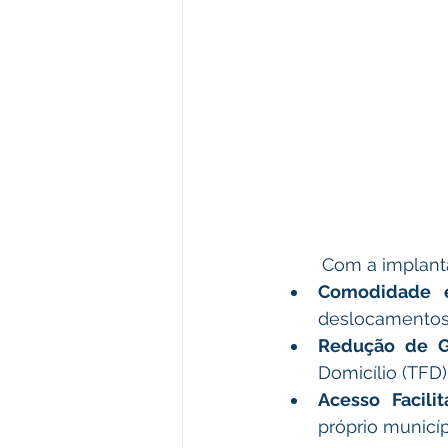
	Com a implan
Comodidade e
deslocamentos 
Redução de G
Domicílio (TFD
Acesso Facilit
próprio municíp