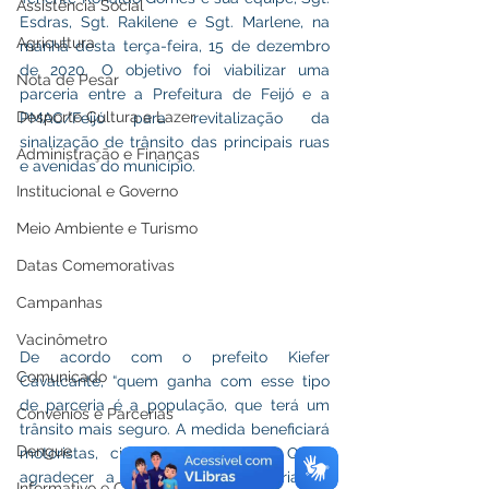
Assistência Social
Esdras, Sgt. Rakilene e Sgt. Marlene, na 
Agricultura
manhã desta terça-feira, 15 de dezembro 
de 2020. O objetivo foi viabilizar uma 
Nota de Pesar
parceria entre a Prefeitura de Feijó e a 
Desporto Cultura e Lazer
PMAC/Feijó para revitalização da 
sinalização de trânsito das principais ruas 
Administração e Finanças
e avenidas do município.
Institucional e Governo
Meio Ambiente e Turismo
Datas Comemorativas
Campanhas
Vacinômetro
De acordo com o prefeito Kiefer 
Comunicado
Cavalcante, “quem ganha com esse tipo 
de parceria é a população, que terá um 
Convênios e Parcerias
trânsito mais seguro. A medida beneficiará 
Dengue
motoristas, ciclistas e pedestres. Quero 
agradecer a iniciativa e a parceria da 
Informativo e Convite