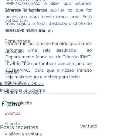
PMMAC/Feijó/AC e dizer que estamos 
abertos a apoiar e auxiliar no que for 
Emenda Parlamentar
necessário para construirmos uma Feijó 
Defesa Civil
mais segura e feliz”, destacou o chefe do 
executivo municipal.
Nota de Esclarecimento
Comunidade
Já informei ao Tenente Ronaldo que iremos 
reformar uma sala destinada  ao 
Licitações
Departamento Municipal de Trânsito (DMT) 
No gabinete
e vamos buscar também parceria junto ao 
DETRAN/AC, para que o nosso trânsito 
Gestão
seja mais seguro e melhor para todos.
Agricultura
Infraestrutura e Obras
Institucional e Governo
Ordem de Serviço
Comunicação
Eventos
Esporte
Ver tudo
Posts recentes
Vigilância sanitária