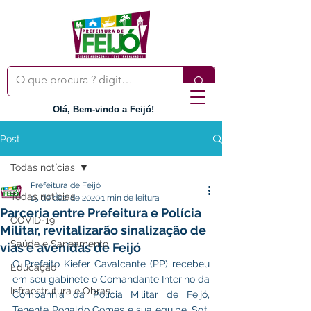
Olá, Bem-vindo a Feijó!
Post
Todas notícias
Prefeitura de Feijó
Todas notícias
15 de dez. de 2020
1 min de leitura
Parceria entre Prefeitura e Polícia
COVID-19
Militar, revitalizarão sinalização de
Saúde e Saneamento
vias e avenidas de Feijó
O Prefeito Kiefer Cavalcante (PP) recebeu 
Educação
em seu gabinete o Comandante Interino da 
Infraestrutura e Obras
Companhia da Polícia Militar de Feijó, 
Tenente Ronaldo Gomes e sua equipe, Sgt. 