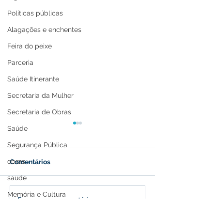
Políticas públicas
Alagações e enchentes
Feira do peixe
Parceria
Saúde Itinerante
Secretaria da Mulher
Secretaria de Obras
Saúde
Segurança Pública
obras
Comentários
saude
Memória e Cultura
Presença marcante:
Prefeitura e S
Escreva um comentário
Espaço institucional da
realizam forma