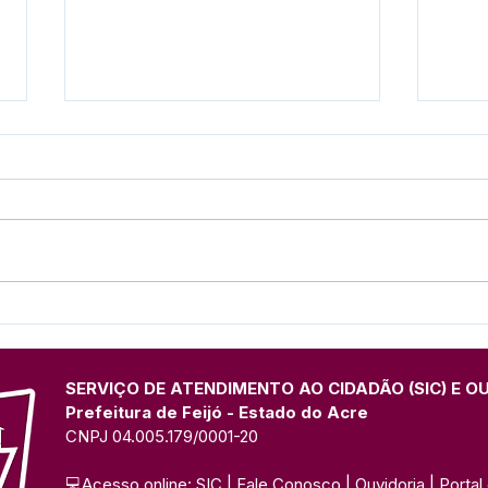
Prefeitura de Feijó
Pref
intensifica recuperação de
cons
vias com frentes de tapa-
crec
buracos e pavimentação
SERVIÇO DE ATENDIMENTO AO CIDADÃO (SIC) E O
Prefeitura de Feijó - Estado do Acre
CNPJ 04.005.179/0001-20
💻Acesso online: 
SIC 
| 
Fale Conosco
 | 
Ouvidoria
| 
Portal