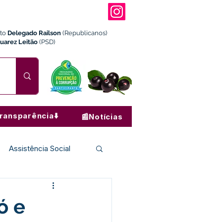
ito
Delegado Railson
(Republicanos)
Juarez Leitão
(PSD)
ransparência⬇️
📰Notícias
Assistência Social
Institucional e Governo
ó e