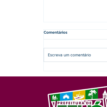
Comentários
Escreva um comentário
Prefeitura de Feijó oficializa
utilidade pública de ramal
para beneficiar
comunidades indígenas