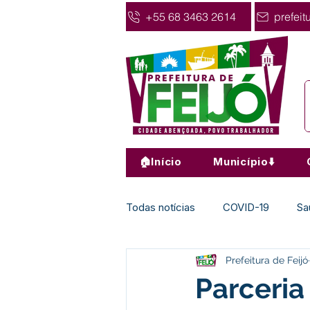
+55 68 3463 2614
prefeit
🏠Início
Município⬇️
Todas notícias
COVID-19
Sa
Prefeitura de Feijó
Agricultura
Nota de Pesar
Parceria