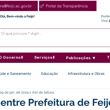
ura@feijo.ac.gov.br
Portal da Transparência
Olá, Bem-vindo a Feijó!
Prefe
Vice
O Governo⬇️
Serviços⬇️
T
Publicações 🔽
úde e Saneamento
Educação
Infraestrutura e Obras
19 de jan. de 2024
1 min de leitura
Desporto Cultura e Lazer
Administração e Finanças
 entre Prefeitura de Feij