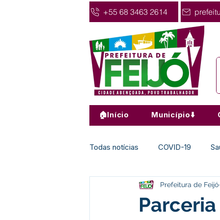
+55 68 3463 2614
prefeit
🏠Início
Município⬇️
Todas notícias
COVID-19
Sa
Prefeitura de Feijó
Agricultura
Nota de Pesar
Parceria