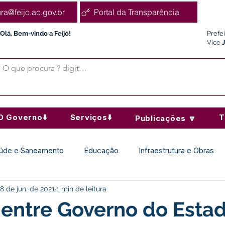
ura@feijo.ac.gov.br
Portal da Transparência
Olá, Bem-vindo a Feijó!
Prefe
Vice
O Governo⬇️
Serviços⬇️
T
Publicações 🔽
úde e Saneamento
Educação
Infraestrutura e Obras
8 de jun. de 2021
1 min de leitura
Desporto Cultura e Lazer
Administração e Finanças
 entre Governo do Esta