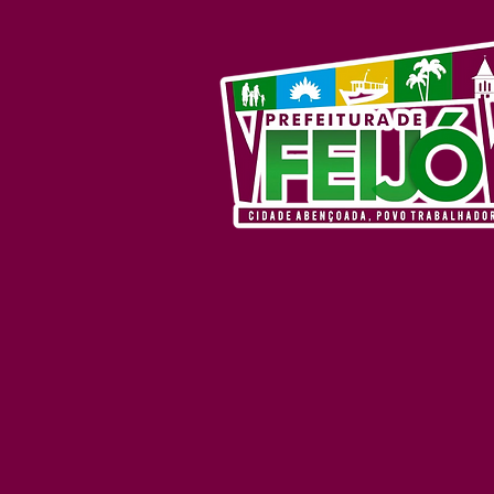
nº 001/2024 (Sem
Prorrogação)