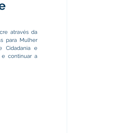
e
omunicado
fesa Civil
re através da 
as para Mulher 
 Cidadania e 
ricultura
 e continuar a 