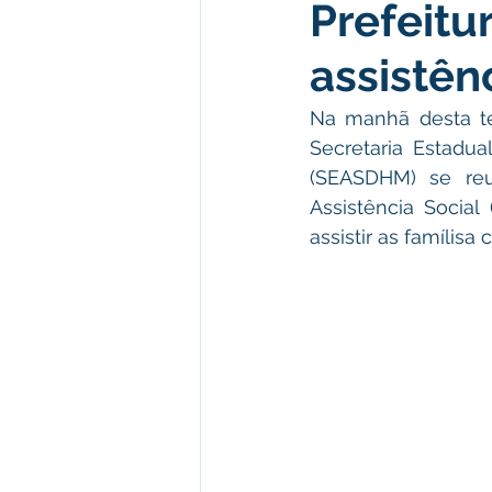
Prefeitu
Meio Ambiente e Turismo
D
assistên
Convênios e Parcerias
Den
Na manhã desta te
Secretaria Estadua
(SEASDHM) se reu
Nota de Esclarecimento
Co
Assistência Social 
assistir as famílis
Ordem de Serviço
Comunic