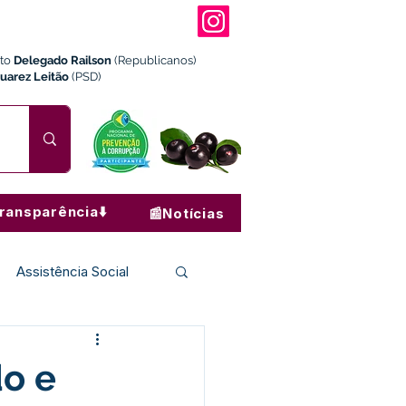
ito
Delegado Railson
(Republicanos)
Juarez Leitão
(PSD)
ransparência⬇️
📰Notícias
Assistência Social
Institucional e Governo
do e