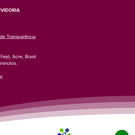
eira Infância 2026 na
C
UVIDORIA
 de Transparência
eijó, Acre, Brasil
 minutos. 
br