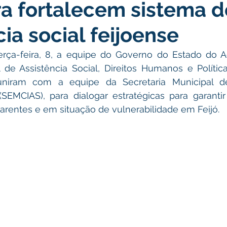
ra fortalecem sistema d
atas Comemorativas
Campanhas
Vacinômetro
C
cia social feijoense
gue
Informativo e Convite
Emenda Parlamentar
De
rça-feira, 8, a equipe do Governo do Estado do Ac
l de Assistência Social, Direitos Humanos e Polític
niram com a equipe da Secretaria Municipal de
munidade
Licitações
No gabinete
Gestão
Ag
(SEMCIAS), para dialogar estratégicas para garantir
a carentes e em situação de vulnerabilidade em Feijó.
ação
Eventos
Esporte