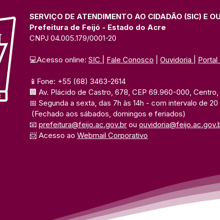
de Feijó divulga Festival do
Prim
Açaí na Expo Juruá
UFA
SERVIÇO DE ATENDIMENTO AO CIDADÃO (SIC) E O
Prefeitura de Feijó - Estado do Acre
CNPJ 04.005.179/0001-20
💻Acesso online: 
SIC 
| 
Fale Conosco
 | 
Ouvidoria
| 
Portal
📱Fone: +55 (68) 3463-2614 
🏢 Av. Plácido de Castro, 678, CEP 69.960-000, Centro, F
📅 Segunda a sexta, das 7h às 14h 
- com intervalo de 20
(Fechado aos sábados, domingos e feriados)
📧 
prefeitura@feijo.ac.gov.br
 ou 
ouvidoria@feijo.ac.gov.
📨 Acesso ao 
Webmail Corporativo