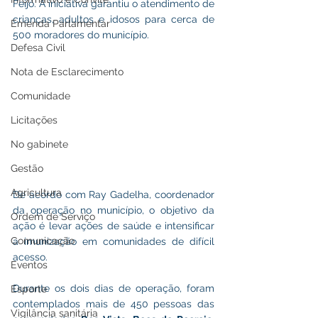
Feijó. A iniciativa garantiu o atendimento de 
crianças, adultos e idosos para cerca de 
Emenda Parlamentar
500 moradores do município.
Defesa Civil
Nota de Esclarecimento
Comunidade
Licitações
No gabinete
Gestão
Agricultura
De acordo com Ray Gadelha, coordenador 
da operação no município, o objetivo da 
Ordem de Serviço
ação é levar ações de saúde e intensificar 
Comunicação
a imunização em comunidades de difícil 
acesso. 
Eventos
Durante os dois dias de operação, foram 
Esporte
contemplados mais de 450 pessoas das 
Vigilância sanitária