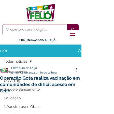
Olá, Bem-vindo a Feijó!
Post
Todas notícias
Prefeitura de Feijó
Todas notícias
29 de jul. de 2022
1 min de leitura
Operação Gota realiza vacinação em
COVID-19
comunidades de difícil acesso em
Saúde e Saneamento
Feijó
Educação
Infraestrutura e Obras