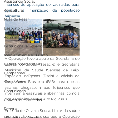
Assistência Social
intensos de aplicação de vacinadas para 
Agricultura
garantir a imunização da população 
feijoense.
Nota de Pesar
Desporto Cultura e Lazer
Administração e Finanças
Institucional e Governo
Meio Ambiente e Turismo
A Operação teve o apoio da Secretaria de 
Datas Comemorativas
Estado de Saúde (Sesacre) e Secretaria 
Municipal de Saúde (Semsa) de Feijó, 
Campanhas
Especiais Indígenas (Dseis) e oficiais da 
Força Aérea Brasileira (FAB), para que as 
Vacinômetro
vacinas chegassem aos feijoenses que 
Comunicado
vivem em áreas rurais e ribeirinhas, como a 
população indígena e Alto Rio Purus.
Convênios e Parcerias
Dengue
Eronildo de Oliveira Sousa, titular da saúde 
municipal feijoense disse que a Operação 
Informativo e Convite