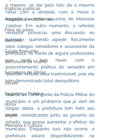
o mesmo, se dar pelo fato de o mesmo 
Políticas públicas
faltar com a verdade, com a moral e 
respeito pra tratar assuntos de interesse 
Alagações e enchentes
coletivo. Em outro momento, o referido 
Feira do peixe
vereador provocou uma discussão no 
gabinete, querendo agredir fisicamente 
Parceria
seus colegas vereadores e assessores da 
Saúde Itinerante
prefeitura, na frente de alguns professores 
que nada tem haver com o 
Secretaria da Mulher
posicionamento político do vereador em 
Secretaria de Obras
questão, atitude essa inadmissível, pois ele 
tem demonstrado total desiquilíbrio.
Saúde
Segurança Pública
Quanto ao contingente da Polícia Militar do 
município, é um problema que já vem de 
obras
longas datas, a prefeitura tem feito seu 
saude
papel, reivindicando junto ao governo do 
estado, que possa aumentar o efetivo do 
Memória e Cultura
município. Enquanto isso não ocorre, a 
prefeitura estará disponibilizando na 