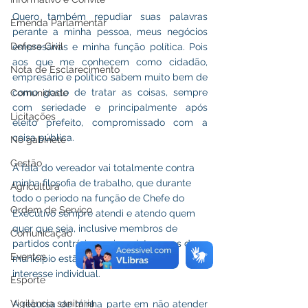
Quero também repudiar suas palavras 
Emenda Parlamentar
perante a minha pessoa, meus negócios 
Defesa Civil
empresárias e minha função política. Pois 
aos que me conhecem como cidadão, 
Nota de Esclarecimento
empresário e político sabem muito bem de 
como gosto de tratar as coisas, sempre 
Comunidade
com seriedade e principalmente após 
Licitações
eleito prefeito, compromissado com a 
coisa pública.
No gabinete
Gestão
A fala do vereador vai totalmente contra 
minha filosofia de trabalho, que durante 
Agricultura
todo o período na função de Chefe do 
Ordem de Serviço
Executivo sempre atendi e atendo quem 
quer que seja, inclusive membros de 
Comunicação
partidos contrários, pois os interesses do 
Eventos
município estão a cima de qualquer 
interesse individual.
Esporte
Vigilância sanitária
A recursa de minha parte em não atender 