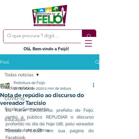
Olá, Bem-vindo a Feijó!
Post
Todas notícias
Prefeitura de Feijó
Todas notícias
28 de abr. de 2020
2 min de leitura
Nota de repúdio ao discurso do
COVID-19
vereador Tarcísio
Saúde e Saneamento
Eu, Kiefer Cavalcante, prefeito de Feijó, 
venho a público REPUDIAR o discurso 
Educação
proferido no dia de hoje (28), pelo vereador 
Infraestrutura e Obras
Tarcísio (PCdoB) em sua página do 
Facebook.