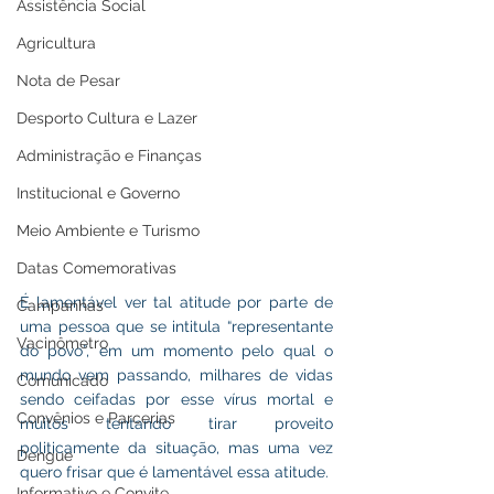
Assistência Social
Agricultura
Nota de Pesar
Desporto Cultura e Lazer
Administração e Finanças
Institucional e Governo
Meio Ambiente e Turismo
Datas Comemorativas
É lamentável ver tal atitude por parte de 
Campanhas
uma pessoa que se intitula “representante 
Vacinômetro
do povo”, em um momento pelo qual o 
mundo vem passando, milhares de vidas 
Comunicado
sendo ceifadas por esse vírus mortal e 
Convênios e Parcerias
muitos tentando tirar proveito 
politicamente da situação, mas uma vez 
Dengue
quero frisar que é lamentável essa atitude.
Informativo e Convite