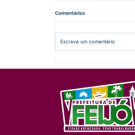
Comentários
Escreva um comentário
Nota de pesar: Falecimento
da senhora Laura
Rodrigues dos Santos