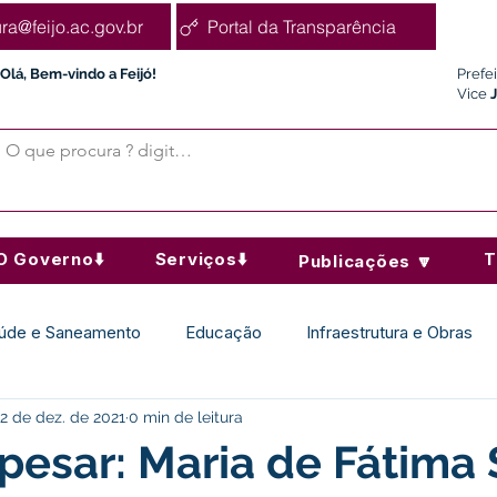
ura@feijo.ac.gov.br
Portal da Transparência
Olá, Bem-vindo a Feijó!
Prefe
Vice
O Governo⬇️
Serviços⬇️
T
Publicações 🔽
úde e Saneamento
Educação
Infraestrutura e Obras
2 de dez. de 2021
0 min de leitura
Desporto Cultura e Lazer
Administração e Finanças
pesar: Maria de Fátima