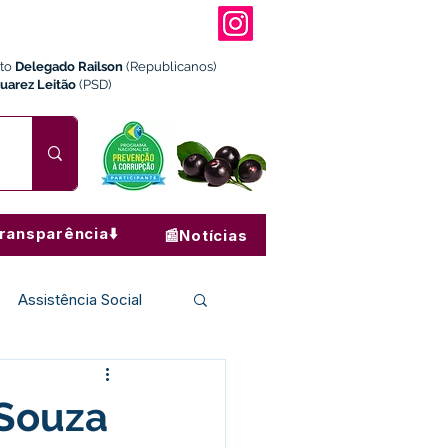
ito
Delegado Railson
(Republicanos)
Juarez Leitão
(PSD)
ransparência⬇️
📰Notícias
Assistência Social
Institucional e Governo
 Souza