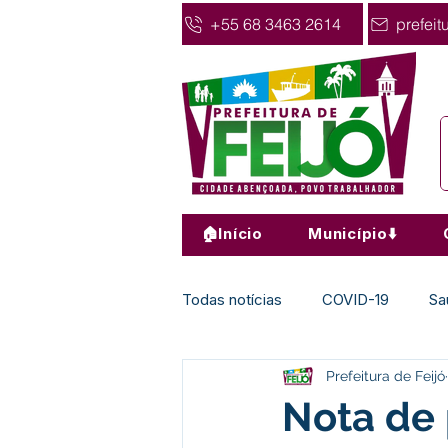
+55 68 3463 2614
prefeit
🏠Início
Município⬇️
Todas notícias
COVID-19
Sa
Prefeitura de Feijó
Agricultura
Nota de Pesar
Nota de 