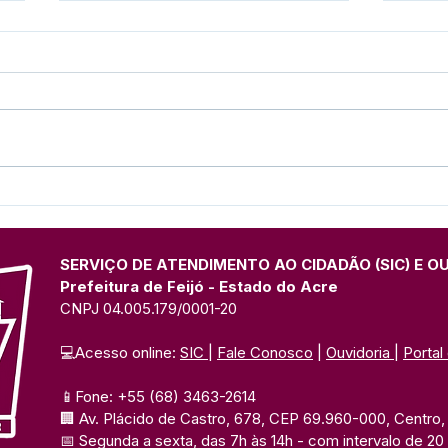
Nota Pesar: Maria
Nota
Guilhermando dos Santos
Pere
SERVIÇO DE ATENDIMENTO AO CIDADÃO (SIC) E O
Prefeitura de Feijó - Estado do Acre
CNPJ 04.005.179/0001-20
💻Acesso online: 
SIC 
| 
Fale Conosco
 | 
Ouvidoria
| 
Portal
📱Fone: +55 (68) 3463-2614 
🏢 Av. Plácido de Castro, 678, CEP 69.960-000, Centro, F
📅 Segunda a sexta, das 7h às 14h 
- com intervalo de 20