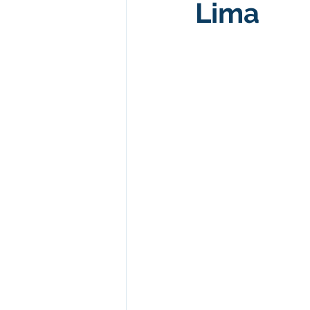
Lima
Meio Ambiente e Turismo
D
Convênios e Parcerias
Den
Nota de Esclarecimento
Co
Ordem de Serviço
Comunic