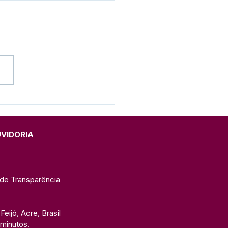
 Pesar: Wilken Antonio
z Braga
UVIDORIA
 de Transparência
eijó, Acre, Brasil
 minutos. 