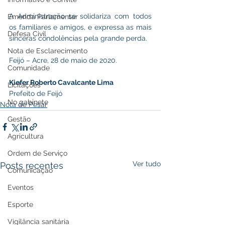
A Administração se solidariza com todos 
Emenda Parlamentar
os familiares e amigos, e expressa as mais 
Defesa Civil
sinceras condolências pela grande perda.
Nota de Esclarecimento
Feijó – Acre, 28 de maio de 2020.
Comunidade
Kiefer Roberto Cavalcante Lima
Licitações
Prefeito de Feijó 
No gabinete
Nota de Pesar
Gestão
Agricultura
Ordem de Serviço
Ver tudo
Posts recentes
Comunicação
Eventos
Esporte
Vigilância sanitária