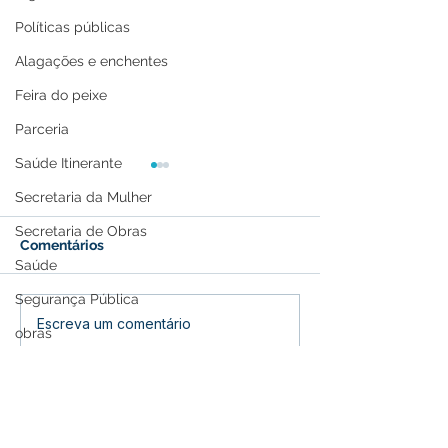
Políticas públicas
Alagações e enchentes
Feira do peixe
Parceria
Saúde Itinerante
Secretaria da Mulher
Secretaria de Obras
Comentários
Saúde
Segurança Pública
Nota Pesar: Maria
Nota Pesar: Wi
Escreva um comentário
obras
Guilhermando dos
Antonio Perez 
Santos
saude
Memória e Cultura