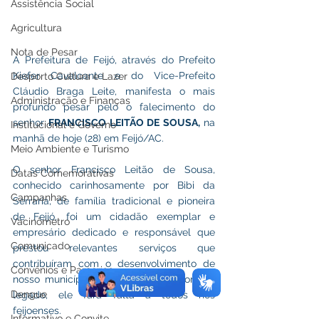
Assistência Social
Agricultura
Nota de Pesar
A Prefeitura de Feijó, através do Prefeito 
Kiefer Cavalcante e do Vice-Prefeito 
Desporto Cultura e Lazer
Cláudio Braga Leite, manifesta o mais 
Administração e Finanças
profundo pesar pelo o falecimento do 
senhor 
FRANCISCO LEITÃO DE SOUSA, 
na 
Institucional e Governo
manhã de hoje (28) em Feijó/AC.
Meio Ambiente e Turismo
O senhor Francisco Leitão de Sousa, 
Datas Comemorativas
conhecido carinhosamente por Bibi da 
Campanhas
Serraria, de família tradicional e pioneira 
de Feijó, foi um cidadão exemplar e 
Vacinômetro
empresário dedicado e responsável que 
Comunicado
prestou relevantes serviços que 
contribuíram com o desenvolvimento de 
Convênios e Parcerias
nosso município. Por tudo isso e por seu 
Dengue
legado, ele fará falta a todos nós 
feijoenses.
Informativo e Convite