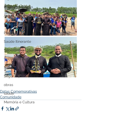
Políticas públicas
Alagações e enchentes
Feira do peixe
Parceria
Saúde Itinerante
Secretaria da Mulher
Secretaria de Obras
Saúde
Segurança Pública
obras
Datas Comemorativas
saude
Comunidade
Memória e Cultura