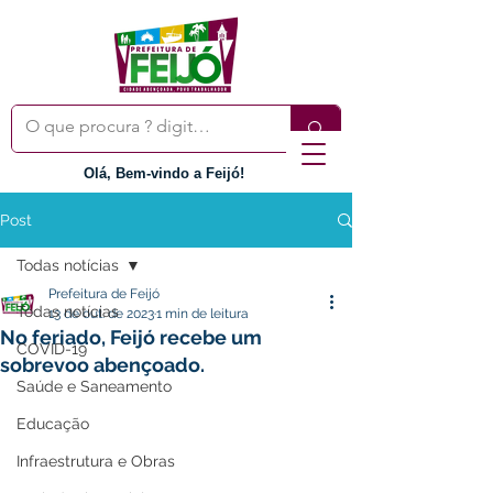
Olá, Bem-vindo a Feijó!
Post
Todas notícias
Prefeitura de Feijó
Todas notícias
13 de out. de 2023
1 min de leitura
No feriado, Feijó recebe um
COVID-19
sobrevoo abençoado.
Saúde e Saneamento
Educação
Infraestrutura e Obras