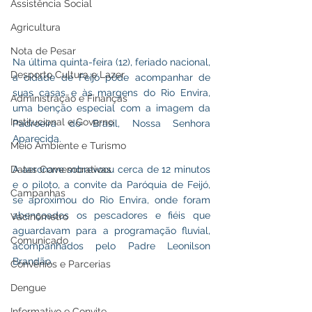
Assistência Social
Agricultura
Nota de Pesar
Na última quinta-feira (12), feriado nacional, 
Desporto Cultura e Lazer
a cidade de Feijó pôde acompanhar de 
suas casas e às margens do Rio Envira, 
Administração e Finanças
uma benção especial com a imagem da 
Institucional e Governo
Padroeira do Brasil, Nossa Senhora 
Aparecida. 
Meio Ambiente e Turismo
A aeronave sobrevoou cerca de 12 minutos 
Datas Comemorativas
e o piloto, a convite da Paróquia de Feijó, 
Campanhas
se aproximou do Rio Envira, onde foram 
abençoados os pescadores e fiéis que 
Vacinômetro
aguardavam para a programação fluvial, 
Comunicado
acompanhados pelo Padre Leonilson 
Brandão.
Convênios e Parcerias
Dengue
Informativo e Convite