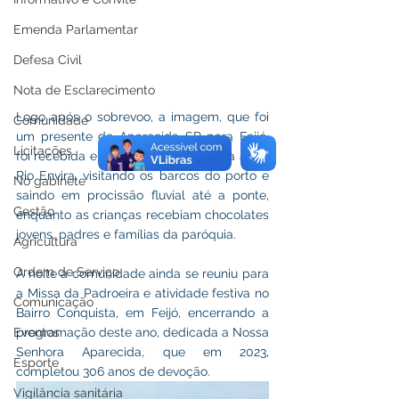
Emenda Parlamentar
Defesa Civil
Nota de Esclarecimento
Logo após o sobrevoo, a imagem, que foi 
Comunidade
um presente de Aparecida SP para Feijó, 
Licitações
foi recebida em solo e acompanhada até o 
Rio Envira, visitando os barcos do porto e 
No gabinete
saindo em procissão fluvial até a ponte, 
Gestão
enquanto as crianças recebiam chocolates 
jovens, padres e famílias da paróquia.
Agricultura
Ordem de Serviço
A noite a comunidade ainda se reuniu para 
a Missa da Padroeira e atividade festiva no 
Comunicação
Bairro Conquista, em Feijó, encerrando a 
Eventos
programação deste ano, dedicada a Nossa 
Senhora Aparecida, que em 2023, 
Esporte
completou 306 anos de devoção. 
Vigilância sanitária