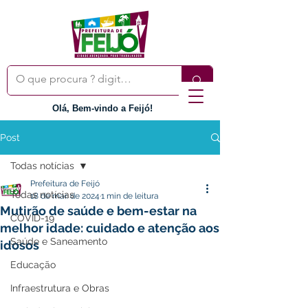
Olá, Bem-vindo a Feijó!
Post
Todas notícias
Prefeitura de Feijó
Todas notícias
18 de mar. de 2024
1 min de leitura
Mutirão de saúde e bem-estar na
COVID-19
melhor idade: cuidado e atenção aos
Saúde e Saneamento
idosos
Educação
Infraestrutura e Obras