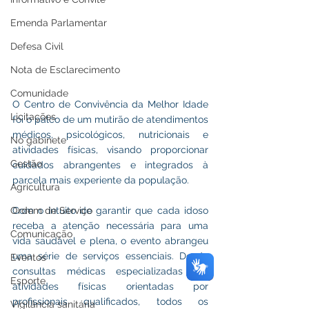
Emenda Parlamentar
Defesa Civil
Nota de Esclarecimento
Comunidade
O Centro de Convivência da Melhor Idade 
Licitações
foi o palco de um mutirão de atendimentos 
médicos, psicológicos, nutricionais e 
No gabinete
atividades físicas, visando proporcionar 
Gestão
cuidados abrangentes e integrados à 
parcela mais experiente da população.
Agricultura
Ordem de Serviço
Com o intuito de garantir que cada idoso 
receba a atenção necessária para uma 
Comunicação
vida saudável e plena, o evento abrangeu 
uma série de serviços essenciais. Desde 
Eventos
consultas médicas especializadas até 
Esporte
atividades físicas orientadas por 
profissionais qualificados, todos os 
Vigilância sanitária