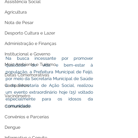
Assistência Social
Agricultura
Nota de Pesar
Desporto Cultura e Lazer
Administração e Finanças
Institucional e Governo
Na busca incessante por promover 
Meio Ambiente e Turismo
qualidade de vida e bem-estar à 
população, a Prefeitura Municipal de Feijó, 
Datas Comemorativas
por meio da Secretaria Municipal de Saúde 
e da Secretaria de Ação Social, realizou 
Campanhas
um evento extraordinário hoje (15) voltado 
Vacinômetro
especialmente para os idosos da 
comunidade. 
Comunicado
Convênios e Parcerias
Dengue
Informativo e Convite