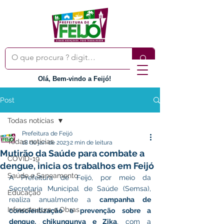
Olá, Bem-vindo a Feijó!
Post
Todas notícias
Prefeitura de Feijó
Todas notícias
18 de jan de 2023
2 min de leitura
Mutirão da Saúde para combate a
COVID-19
dengue, inicia os trabalhos em Feijó
Saúde e Saneamento
A Prefeitura de Feijó, por meio da 
Secretaria Municipal de Saúde (Semsa), 
Educação
realiza anualmente a 
campanha de 
Infraestrutura e Obras
conscientização e prevenção sobre a 
dengue, chikungunya e Zika
, com a 