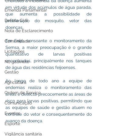
chuvosos a incidência da doença aumenta 
em virtude dos acúmulos de água parada, 
Emenda Parlamentar
que aumenta a possibilidade de 
Defesa Civil
proliferação do mosquito, vetor das 
doenças. 
Nota de Esclarecimento
Em Feijó, consoante o monitoramento da 
Comunidade
Semsa, a maior preocupação é o grande 
Licitações
quantitativo de larvas positivas 
encontradas, principalmente nos tanques 
No gabinete
de água das residências feijoenses. 
Gestão
Ao longo de todo ano a equipe de 
Agricultura
endemias realiza o monitoramento das 
Ordem de Serviço
áreas e detecta precocemente as áreas de 
risco para larvas positivas, permitindo que 
Comunicação
as equipes de saúde e gestão atuem no 
Eventos
controle do vetor e consequentemente do 
avanço da doença.
Esporte
Vigilância sanitária