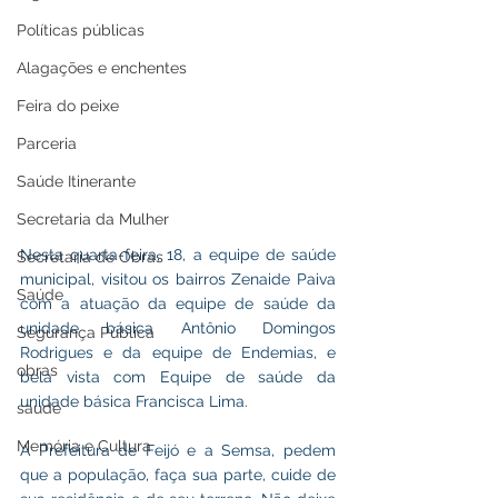
Políticas públicas
Alagações e enchentes
Feira do peixe
Parceria
Saúde Itinerante
Secretaria da Mulher
Nesta quarta-feira, 18, a equipe de saúde 
Secretaria de Obras
municipal, visitou os bairros Zenaide Paiva 
Saúde
com a atuação da equipe de saúde da 
unidade básica Antônio Domingos 
Segurança Pública
Rodrigues e da equipe de Endemias, e 
obras
bela vista com Equipe de saúde da 
unidade básica Francisca Lima.
saude
Memória e Cultura
A Prefeitura de Feijó e a Semsa, pedem 
que a população, faça sua parte, cuide de 