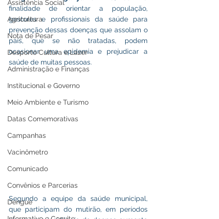
Assistência Social
finalidade de orientar a população, 
Agricultura
gestores e profissionais da saúde para 
prevenção dessas doenças que assolam o 
Nota de Pesar
país, que se não tratadas, podem 
ocasionar uma epidemia e prejudicar a 
Desporto Cultura e Lazer
saúde de muitas pessoas.
Administração e Finanças
Institucional e Governo
Meio Ambiente e Turismo
Datas Comemorativas
Campanhas
Vacinômetro
Comunicado
Convênios e Parcerias
Segundo a equipe da saúde municipal, 
Dengue
que participam do mutirão, em períodos 
Informativo e Convite