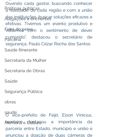
Ouvindo cada gestor, buscando conhecer 
Políticas públicas
a realidade de cada região e com a união 
das instituições, buscar soluções eficazes e 
Alagações e enchentes
efetivas. Tivemos um evento produtivo e 
Feira do peixe
voltamos com o sentimento de dever 
cumprido”, destacou o secretário de 
Parceria
segurança, Paulo Cézar Rocha dos Santos.
Saúde Itinerante
Secretaria da Mulher
Secretaria de Obras
Saúde
Segurança Pública
obras
saude
O vice-prefeito de Feijó, Elson Vinicius, 
também destacou a importância da 
Memória e Cultura
parceria entre Estado, município e união e 
anunciou a doação de duas câmeras de 