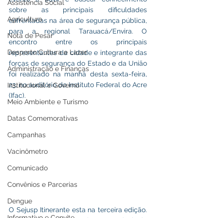
Assistência Social
sobre as principais dificuldades 
Agricultura
enfrentadas na área de segurança pública, 
para a regional Tarauacá/Envira. O 
Nota de Pesar
encontro entre os principais 
Desporto Cultura e Lazer
representantes da cidade e integrante das 
forças de segurança do Estado e da União 
Administração e Finanças
foi realizado na manhã desta sexta-feira, 
23, no auditório do Instituto Federal do Acre 
Institucional e Governo
(Ifac).
Meio Ambiente e Turismo
Datas Comemorativas
Campanhas
Vacinômetro
Comunicado
Convênios e Parcerias
Dengue
O Sejusp Itinerante esta na terceira edição. 
Informativo e Convite