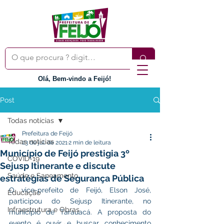
Olá, Bem-vindo a Feijó!
Post
Todas notícias
Prefeitura de Feijó
Todas notícias
23 de jul. de 2021
2 min de leitura
Município de Feijó prestigia 3º
COVID-19
Sejusp Itinerante e discute
Saúde e Saneamento
estratégias de Segurança Pública
O vice-prefeito de Feijó, Elson José, 
Educação
participou do Sejusp Itinerante, no 
Infraestrutura e Obras
municipio de Tarauacá. A proposta do 
evento é ouvir e buscar conhecimento 