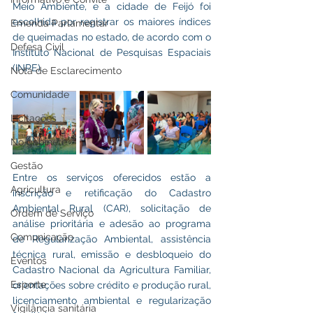
Meio Ambiente, e a cidade de Feijó foi 
escolhida por registrar os maiores índices 
Emenda Parlamentar
de queimadas no estado, de acordo com o 
Defesa Civil
Instituto Nacional de Pesquisas Espaciais 
(INPE).
Nota de Esclarecimento
Comunidade
Licitações
No gabinete
Gestão
Entre os serviços oferecidos estão a 
Agricultura
inscrição e retificação do Cadastro 
Ambiental Rural (CAR), solicitação de 
Ordem de Serviço
análise prioritária e adesão ao programa 
Comunicação
de Regularização Ambiental, assistência 
técnica rural, emissão e desbloqueio do 
Eventos
Cadastro Nacional da Agricultura Familiar, 
Esporte
orientações sobre crédito e produção rural, 
licenciamento ambiental e regularização 
Vigilância sanitária