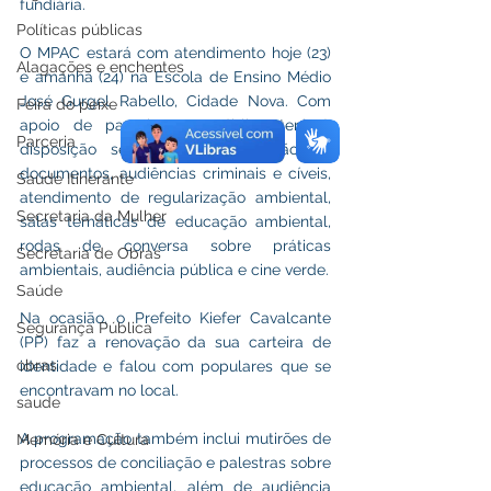
fundiária.
Políticas públicas
O MPAC estará com atendimento hoje (23) 
Alagações e enchentes
e amanhã (24) na Escola de Ensino Médio 
José Gurgel Rabello, Cidade Nova. Com 
Feira do peixe
apoio de parceiros, o público terá à 
Parceria
disposição serviços como emissão de 
documentos, audiências criminais e cíveis, 
Saúde Itinerante
atendimento de regularização ambiental, 
Secretaria da Mulher
salas temáticas de educação ambiental, 
rodas de conversa sobre práticas 
Secretaria de Obras
ambientais, audiência pública e cine verde.
Saúde
Na ocasião, o Prefeito Kiefer Cavalcante 
Segurança Pública
(PP) faz a renovação da sua carteira de 
obras
identidade e falou com populares que se 
encontravam no local.
saude
A programação também inclui mutirões de 
Memória e Cultura
processos de conciliação e palestras sobre 
educação ambiental, além de audiência 