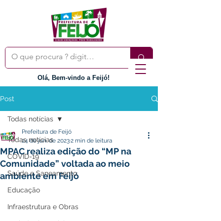
Olá, Bem-vindo a Feijó!
Post
Todas notícias
Prefeitura de Feijó
Todas notícias
24 de jun. de 2023
2 min de leitura
MPAC realiza edição do “MP na
COVID-19
Comunidade” voltada ao meio
Saúde e Saneamento
ambiente em Feijó
Educação
Infraestrutura e Obras