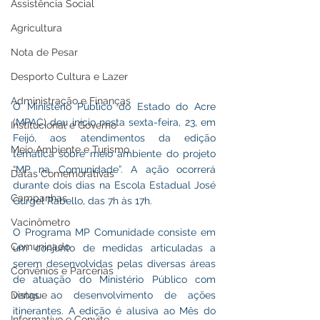
Assistência Social
Agricultura
Nota de Pesar
Desporto Cultura e Lazer
Administração e Finanças
O Ministério Público do Estado do Acre 
(MPAC) deu início nesta sexta-feira, 23, em 
Institucional e Governo
Feijó, aos atendimentos da edição 
Meio Ambiente e Turismo
temática sobre meio ambiente do projeto 
“MP na Comunidade”. A ação ocorrerá 
Datas Comemorativas
durante dois dias na Escola Estadual José 
Campanhas
Gurgel Rabello, das 7h às 17h.
Vacinômetro
O Programa MP Comunidade consiste em 
Comunicado
um conjunto de medidas articuladas a 
serem desenvolvidas pelas diversas áreas 
Convênios e Parcerias
de atuação do Ministério Público com 
vistas ao desenvolvimento de ações 
Dengue
itinerantes. A edição é alusiva ao Mês do 
Informativo e Convite