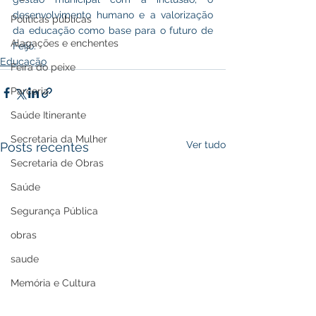
desenvolvimento humano e a valorização 
Políticas públicas
da educação como base para o futuro de 
Alagações e enchentes
Feijó.
Educação
Feira do peixe
Parceria
Saúde Itinerante
Secretaria da Mulher
Ver tudo
Posts recentes
Secretaria de Obras
Saúde
Segurança Pública
obras
saude
Memória e Cultura