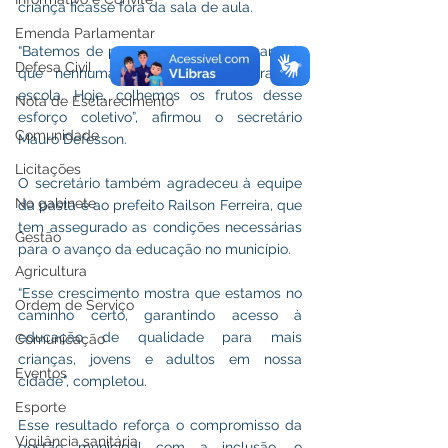
criança ficasse fora da sala de aula.
Emenda Parlamentar
“Batemos de porta em porta para garantir 
Defesa Civil
que nenhuma criança ficasse fora da 
escola. Hoje, colhemos os frutos desse 
Nota de Esclarecimento
esforço coletivo”, afirmou o secretário 
Comunidade
Mauro Defesson.
Licitações
O secretário também agradeceu à equipe 
No gabinete
da pasta e ao prefeito Railson Ferreira, que 
tem assegurado as condições necessárias 
Gestão
para o avanço da educação no município.
Agricultura
“Esse crescimento mostra que estamos no 
Ordem de Serviço
caminho certo, garantindo acesso à 
educação de qualidade para mais 
Comunicação
crianças, jovens e adultos em nossa 
Eventos
cidade”, completou.
Esporte
Esse resultado reforça o compromisso da 
Vigilância sanitária
gestão municipal com a inclusão, o 