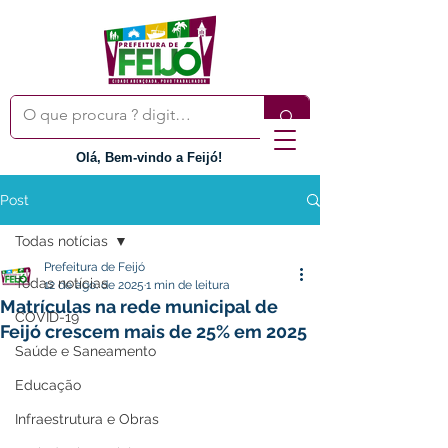
Olá, Bem-vindo a Feijó!
Post
Todas notícias
Prefeitura de Feijó
Todas notícias
12 de ago. de 2025
1 min de leitura
Matrículas na rede municipal de
COVID-19
Feijó crescem mais de 25% em 2025
Saúde e Saneamento
Educação
Infraestrutura e Obras