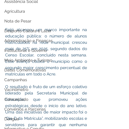
Assistência Social
Agricultura
Nota de Pesar
Feijó alcançou um marco importante na 
Desporto Cultura e Lazer
educação pública: o número de alunos 
Administração e Finanças
matriculados na rede municipal cresceu 
mais de 25% em 2025, segundo dados do 
Institucional e Governo
Censo Escolar, concluído nesta semana. 
Meio Ambiente e Turismo
Esse avanço coloca o município como o 
segundo maior crescimento percentual de 
Datas Comemorativas
matrículas em todo o Acre.
Campanhas
O resultado é fruto de um esforço coletivo 
Vacinômetro
liderado pela Secretaria Municipal de 
Educação, que promoveu ações 
Comunicado
estratégicas desde o início do ano letivo. 
Convênios e Parcerias
Uma das iniciativas de maior impacto foi o 
“Dia D da Matrícula”, mobilizando escolas e 
Dengue
servidores para garantir que nenhuma 
Informativo e Convite