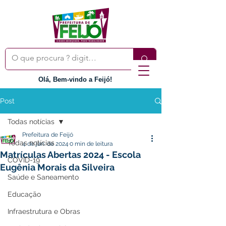
Olá, Bem-vindo a Feijó!
Post
Todas notícias
Prefeitura de Feijó
Todas notícias
4 de jan. de 2024
0 min de leitura
Matrículas Abertas 2024 - Escola
COVID-19
Eugênia Morais da Silveira
Saúde e Saneamento
Educação
Infraestrutura e Obras